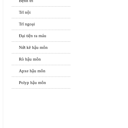
Bệnh trĩ
Trĩ nội
Trĩ ngoại
Đại tiện ra máu
Nứt kẽ hậu môn
Rò hậu môn
Apxe hậu môn
Polyp hậu môn
ĐẶT LỊCH HẸN
KHÁM