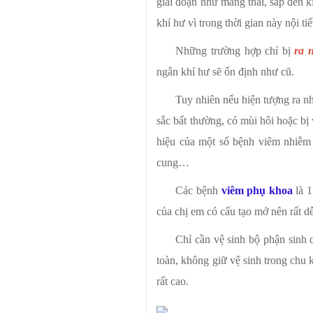
giai đoạn như mang thai, sắp đến k
khí hư vì trong thời gian này nội tiế
Những trường hợp chỉ bị
ra 
ngắn khí hư sẽ ổn định như cũ.
Tuy nhiên nếu hiện tượng ra nh
sắc bất thường, có mùi hôi hoặc bị
hiệu của một số bệnh viêm nhiễm 
cung…
Các bệnh
viêm phụ khoa
là 1
của chị em có cấu tạo mở nên rất dễ
Chỉ cần vệ sinh bộ phận sinh
toàn, không giữ vệ sinh trong chu
rất cao.