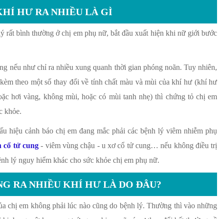
KHÍ HƯ RA NHIỀU LÀ GÌ
lý rất bình thường ở chị em phụ nữ, bắt đầu xuất hiện khi nữ giới bước
ờng nếu như chỉ ra nhiều xung quanh thời gian phóng noãn. Tuy nhiên,
kèm theo một số thay đổi về tính chất màu và mùi của khí hư (khí hư
oặc hơi vàng, không mùi, hoặc có mùi tanh nhẹ) thì chứng tỏ chị em
c khỏe.
dấu hiệu cảnh báo chị em đang mắc phải các bệnh lý viêm nhiễm phụ
n cổ tử cung
- viêm vùng chậu - u xơ cổ tử cung… nếu không điều trị
bệnh lý nguy hiểm khác cho sức khỏe chị em phụ nữ.
G RA NHIỀU KHÍ HƯ LÀ DO ĐÂU?
của chị em không phải lúc nào cũng do bệnh lý. Thường thì vào những