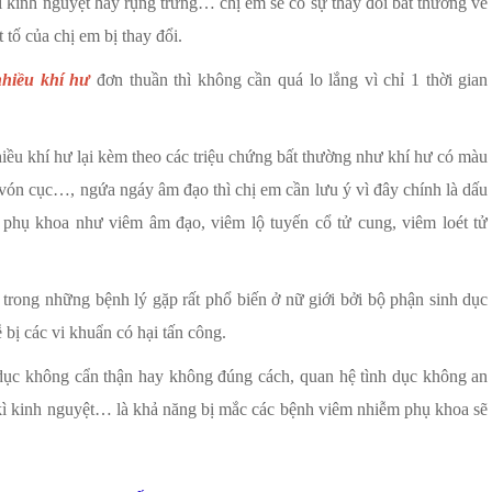
ì kinh nguyệt hay rụng trứng… chị em sẽ có sự thay đổi bất thường về
t tố của chị em bị thay đổi.
nhiều khí hư
đơn thuần thì không cần quá lo lắng vì chỉ 1 thời gian
iều khí hư lại kèm theo các triệu chứng bất thường như khí hư có màu
 vón cục…, ngứa ngáy âm đạo thì chị em cần lưu ý vì đây chính là dấu
phụ khoa như viêm âm đạo, viêm lộ tuyến cổ tử cung, viêm loét tử
 trong những bệnh lý gặp rất phổ biến ở nữ giới bởi bộ phận sinh dục
 bị các vi khuẩn có hại tấn công.
 dục không cẩn thận hay không đúng cách, quan hệ tình dục không an
 kì kinh nguyệt… là khả năng bị mắc các bệnh viêm nhiễm phụ khoa sẽ