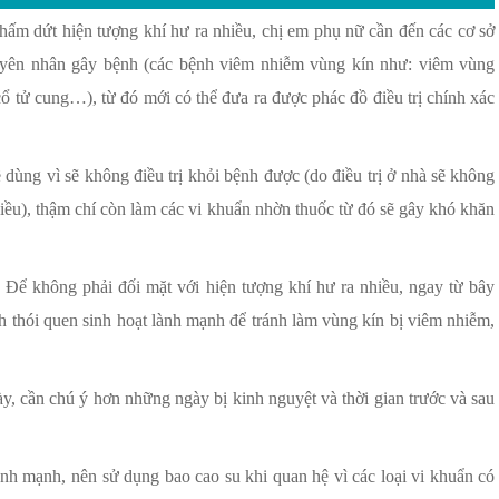
chấm dứt hiện tượng khí hư ra nhiều, chị em phụ nữ cần đến các cơ sở
guyên nhân gây bệnh (các bệnh viêm nhiễm vùng kín như: viêm vùng
cổ tử cung…), từ đó mới có thể đưa ra được phác đồ điều trị chính xác
dùng vì sẽ không điều trị khỏi bệnh được (do điều trị ở nhà sẽ không
iều), thậm chí còn làm các vi khuẩn nhờn thuốc từ đó sẽ gây khó khăn
 Để không phải đối mặt với hiện tượng khí hư ra nhiều, ngay từ bây
h thói quen sinh hoạt lành mạnh để tránh làm vùng kín bị viêm nhiễm,
y, cần chú ý hơn những ngày bị kinh nguyệt và thời gian trước và sau
ành mạnh, nên sử dụng bao cao su khi quan hệ vì các loại vi khuẩn có