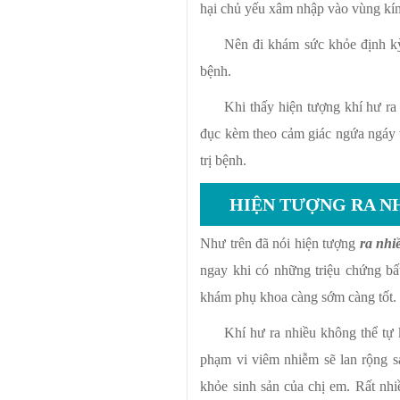
hại chủ yếu xâm nhập vào vùng kín
Nên đi khám sức khỏe định kỳ 
bệnh.
Khi thấy hiện tượng khí hư ra
đục kèm theo cảm giác ngứa ngá
trị bệnh.
HIỆN TƯỢNG RA N
Như trên đã nói hiện tượng
ra nhi
ngay khi có những triệu chứng bất
khám phụ khoa càng sớm càng tốt.
Khí hư ra nhiều không thể tự 
phạm vi viêm nhiễm sẽ lan rộng s
khỏe sinh sản của chị em. Rất nh