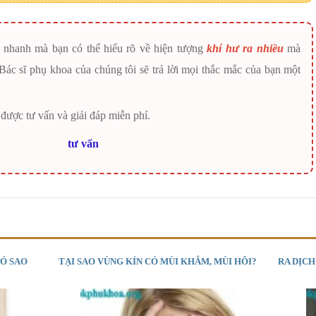
h nhanh mà bạn có thể hiểu rõ về hiện tượng
khí hư ra nhiều
mà
 Bác sĩ phụ khoa của chúng tôi sẽ trả lời mọi thắc mắc của bạn một
được tư vấn và giải đáp miễn phí.
CÓ SAO
TẠI SAO VÙNG KÍN CÓ MÙI KHẮM, MÙI HÔI?
RA DỊC