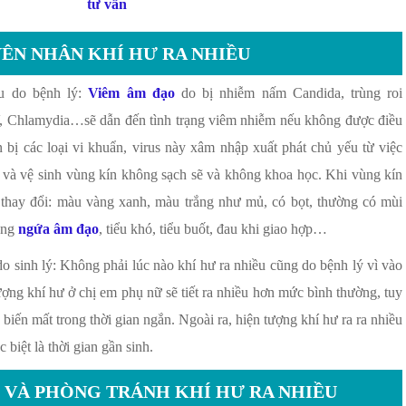
ÊN NHÂN KHÍ HƯ RA NHIỀU
u do bệnh lý:
Viêm âm đạo
do bị nhiễm nấm Candida, trùng roi
V, Chlamydia…sẽ dẫn đến tình trạng viêm nhiễm nếu không được điều
n bị các loại vi khuẩn, virus này xâm nhập xuất phát chủ yếu từ việc
 và vệ sinh vùng kín không sạch sẽ và không khoa học. Khi vùng kín
 thay đổi: màu vàng xanh, màu trắng như mủ, có bọt, thường có mùi
ứng
ngứa âm đạo
, tiểu khó, tiểu buốt, đau khi giao hợp…
o sinh lý: Không phải lúc nào khí hư ra nhiều cũng do bệnh lý vì vào
lượng khí hư ở chị em phụ nữ sẽ tiết ra nhiều hơn mức bình thường, tuy
 biến mất trong thời gian ngắn. Ngoài ra, hiện tượng khí hư ra ra nhiều
 biệt là thời gian gần sinh.
Ị VÀ PHÒNG TRÁNH KHÍ HƯ RA NHIỀU