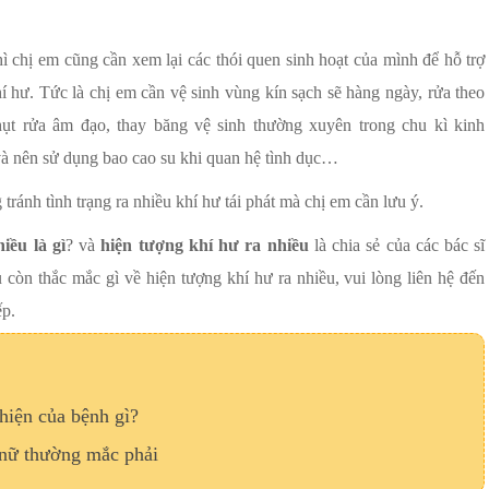
ì chị em cũng cần xem lại các thói quen sinh hoạt của mình để hỗ trợ
khí hư. Tức là chị em cần vệ sinh vùng kín sạch sẽ hàng ngày, rửa theo
hụt rửa âm đạo, thay băng vệ sinh thường xuyên trong chu kì kinh
 và nên sử dụng bao cao su khi quan hệ tình dục…
ránh tình trạng ra nhiều khí hư tái phát mà chị em cần lưu ý.
iều là gì
? và
hiện tượng khí hư ra nhiều
là chia sẻ của các bác sĩ
òn thắc mắc gì về hiện tượng khí hư ra nhiều, vui lòng liên hệ đến
ếp.
 hiện của bệnh gì?
nữ thường mắc phải