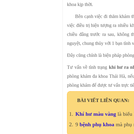
khoa kịp thời.
Bên cạnh việc đi thăm khám th
việc điều trị hiện tượng ra nhiều 
chiều đằng trước ra sau, không t
nguyệt, chung thủy với 1 bạn tình
Đây cũng chính là biện pháp phòng t
Tư vấn về tình trạng
khí hư ra nh
phòng khám đa khoa Thái Hà, nếu c
phòng khám để được tư vấn trực ti
BÀI VIẾT LIÊN QUAN:
Khí hư màu vàng
là biểu
9
bệnh phụ khoa
mà phụ 