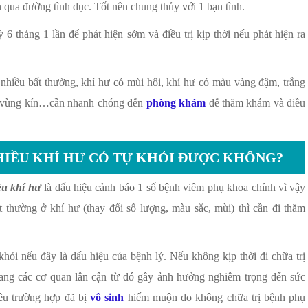
 qua đường tình dục. Tốt nên chung thủy với 1 bạn tình.
6 tháng 1 lần để phát hiện sớm và điều trị kịp thời nếu phát hiện ra
 nhiều bất thường, khí hư có mùi hôi, khí hư có màu vàng đậm, trắng
y vùng kín…cần nhanh chóng đến
phòng khám
để thăm khám và điều
HIỀU KHÍ HƯ CÓ TỰ KHỎI ĐƯỢC KHÔNG?
ều khí hư
là dấu hiệu cảnh báo 1 số bệnh viêm phụ khoa chính vì vậy
 thường ở khí hư (thay đổi số lượng, màu sắc, mùi) thì cần đi thăm
khỏi nếu đây là dấu hiệu của bệnh lý. Nếu không kịp thời đi chữa trị
ang các cơ quan lân cận từ đó gây ảnh hưởng nghiêm trọng đến sức
iều trường hợp đã bị
vô sinh
hiếm muộn do không chữa trị bệnh phụ