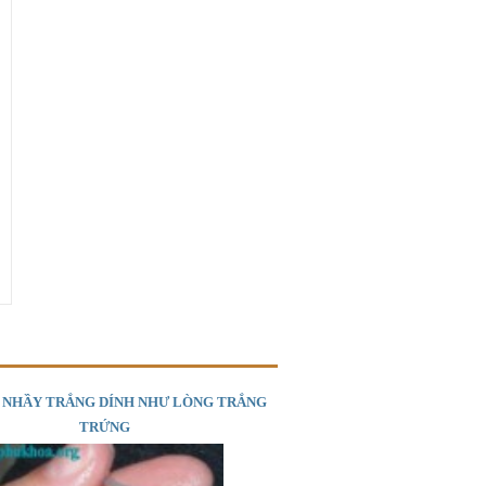
H NHẦY TRẮNG DÍNH NHƯ LÒNG TRẮNG
TRỨNG