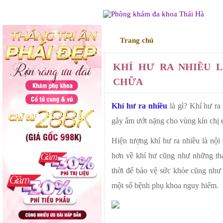
Trang chủ
Điều trị
KHÍ HƯ RA NHIỀU 
CHỮA
Khí hư ra nhiều
là gì? Khí hư ra 
gây ẩm ướt nặng cho vùng kín chị
Hiện tượng khí hư ra nhiều là nội
hơn về khí hư cũng như những thay
thời để bảo vệ sức khỏe cũng như 
một số bệnh phụ khoa nguy hiểm.