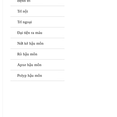
Bệnh trĩ
Trĩ nội
Trĩ ngoại
Đại tiện ra máu
Nứt kẽ hậu môn
Rò hậu môn
Apxe hậu môn
Polyp hậu môn
ĐẶT LỊCH HẸN
KHÁM