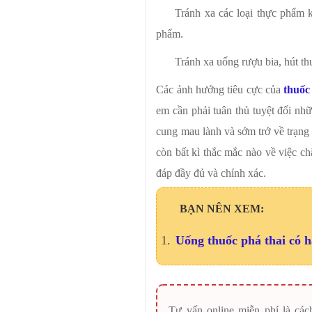
Tránh xa các loại thực phẩm 
phẩm.
Tránh xa uống rượu bia, hút th
Các ảnh hưởng tiêu cực của
thuốc
em cần phải tuân thủ tuyệt đối nhữ
cung mau lành và sớm trở về trạng 
còn bất kì thắc mắc nào về việc ch
đáp đầy đủ và chính xác.
BẠN NÊN XEM:
Uống thuốc phá thai có 
Tư vấn online miễn phí là cá