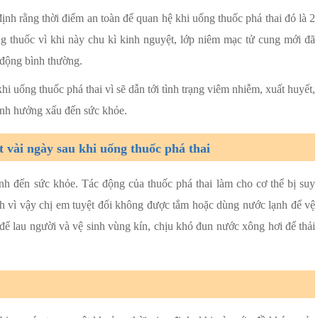
nh rằng thời điểm an toàn để quan hệ khi uống thuốc phá thai đó là 2
ống thuốc vì khi này chu kì kinh nguyệt, lớp niêm mạc tử cung mới đã
t động bình thường.
i uống thuốc phá thai vì sẽ dẫn tới tình trạng viêm nhiễm, xuất huyết,
ảnh hưởng xấu đến sức khỏe.
 vài ngày sau khi uống thuốc phá thai
nh đến sức khỏe. Tác động của thuốc phá thai làm cho cơ thể bị suy
nh vì vậy chị em tuyệt đối không được tắm hoặc dùng nước lạnh để vệ
để lau người và vệ sinh vùng kín, chịu khó đun nước xông hơi để thải