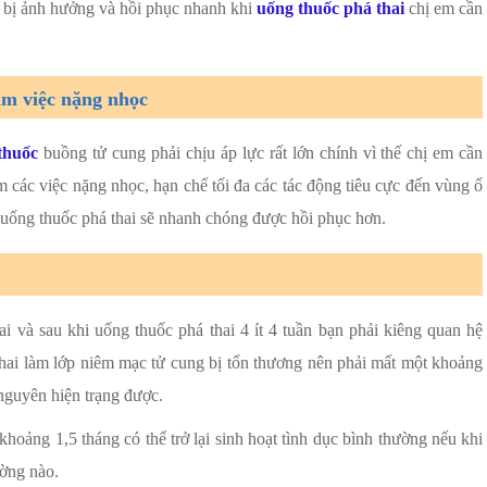
 bị ảnh hưởng và hồi phục nhanh khi
uống thuốc phá thai
chị em cần
àm việc nặng nhọc
thuốc
buồng tử cung phải chịu áp lực rất lớn chính vì thế chị em cần
 các việc nặng nhọc, hạn chế tối đa các tác động tiêu cực đến vùng ổ
 uống thuốc phá thai sẽ nhanh chóng được hồi phục hơn.
ai và sau khi uống thuốc phá thai 4 ít 4 tuần bạn phải kiêng quan hệ
thai làm lớp niêm mạc tử cung bị tổn thương nên phải mất một khoảng
 nguyên hiện trạng được.
khoảng 1,5 tháng có thể trở lại sinh hoạt tình dục bình thường nếu khi
ường nào.