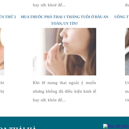
hay sức khoẻ để...
đư
ÊN THỨ 2
MUA THUỐC PHÁ THAI 1 THÁNG TUỔI Ở ĐÂU AN
UỐNG T
TOÀN, UY TÍN?
khi
Khi lỡ mang thai ngoài ý muốn
Uố
chị
nhưng không đủ điều kiện kinh tế
má
hay sức khỏe để...
vi