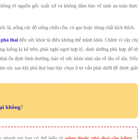
không rõ nguồn gốc xuất xứ và không đảm bảo vệ sinh an toàn thực
uốc lá, uống các đồ uống chứa cồn, có gas hoặc dùng chất kích thích.
 phá thai
đến sức khỏe là điều không thể tránh khỏi. Chính vì vậy chị
ng kiêng kị kể trên, phải nghỉ ngơi hợp lý, dinh dưỡng phù hợp để tử
thái ổn định bình thường, bảo vệ sức khỏe sinh sản về lâu về dài. Nếu
ăm sóc sau khi phá thai bạn hãy chọn ô tư vấn phái dưới để được giải
hại không
?
ch nhanh mà bạn có thể hiểu rõ
uống thuốc phá thai cần kiêng