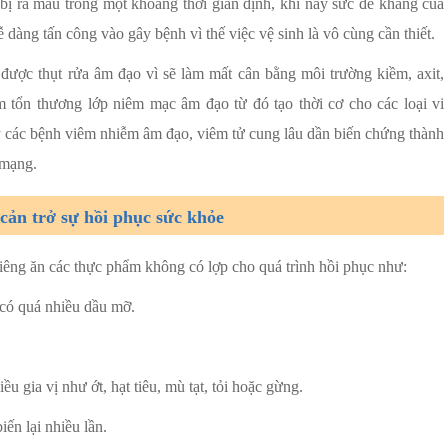
bị ra máu trong một khoảng thời gian định, khi này sức đề kháng của
 dàng tấn công vào gây bệnh vì thế việc vệ sinh là vô cùng cần thiết.
được thụt rửa âm đạo vì sẽ làm mất cân bằng môi trường kiềm, axit,
m tổn thương lớp niêm mạc âm đạo từ đó tạo thời cơ cho các loại vi
 các bệnh viêm nhiễm âm đạo, viêm tử cung lâu dần biến chứng thành
 mạng.
cản trở sự hồi phục sức khỏe
iêng ăn các thực phẩm không có lợp cho quá trình hồi phục như:
có quá nhiều dầu mỡ.
 gia vị như ớt, hạt tiêu, mù tạt, tỏi hoặc gừng.
ến lại nhiều lần.