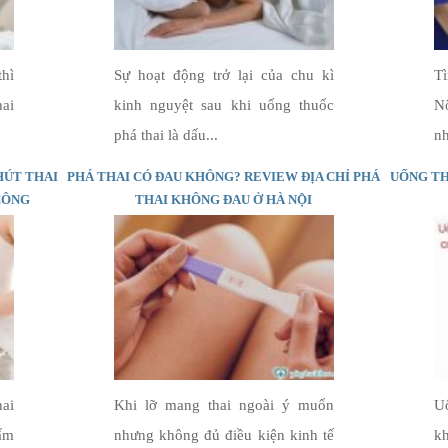
hì
Sự hoạt động trở lại của chu kì
Tì
hai
kinh nguyệt sau khi uống thuốc
N
phá thai là dấu...
nh
HÚT THAI
PHÁ THAI CÓ ĐAU KHÔNG? REVIEW ĐỊA CHỈ PHÁ
UỐNG TH
CÔNG
THAI KHÔNG ĐAU Ở HÀ NỘI
hai
Khi lỡ mang thai ngoài ý muốn
Uố
hấm
nhưng không đủ điều kiện kinh tế
kh