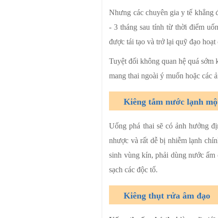
Nhưng các chuyên gia y tế khẳng đị
- 3 tháng sau tính từ thời điểm u
được tái tạo và trở lại quỹ đạo hoạ
Tuyệt đối không quan hệ quá sớm kh
mang thai ngoài ý muốn hoặc các 
Kiêng tắm nước lạnh một
Uống phá thai sẽ có ảnh hưởng đị
nhược và rất dễ bị nhiễm lạnh chí
sinh vùng kín, phải dùng nước ấm 
sạch các độc tố.
Kiêng thụt rửa âm đạo