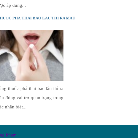
ợc áp dụng...
HUỐC PHÁ THAI BAO LÂU THÌ RA MÁU
ng thuốc phá thai bao lâu thì ra
u đóng vai trò quan trọng trong
ệc nhận biết...