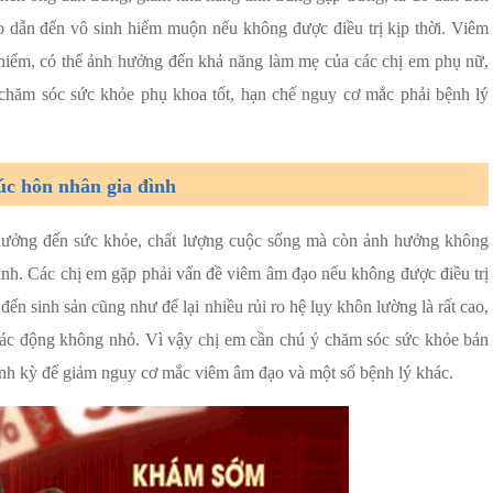
o dẫn đến vô sinh hiếm muộn nếu không được điều trị kịp thời. Viêm
hiểm, có thể ảnh hưởng đến khả năng làm mẹ của các chị em phụ nữ,
 chăm sóc sức khỏe phụ khoa tốt, hạn chế nguy cơ mắc phải bệnh lý
c hôn nhân gia đình
ưởng đến sức khỏe, chất lượng cuộc sống mà còn ảnh hưởng không
nh. Các chị em gặp phải vấn đề viêm âm đạo nếu không được điều trị
ến sinh sản cũng như để lại nhiều rủi ro hệ lụy khôn lường là rất cao,
 tác động không nhỏ. Vì vậy chị em cần chú ý chăm sóc sức khỏe bản
định kỳ để giảm nguy cơ mắc viêm âm đạo và một số bệnh lý khác.