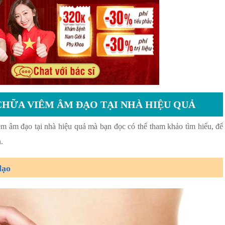
 CHỮA VIÊM ÂM ĐẠO TẠI NHÀ HIỆU QUẢ
m âm đạo tại nhà hiệu quả mà bạn đọc có thể tham khảo tìm hiểu, để
n.
đạo