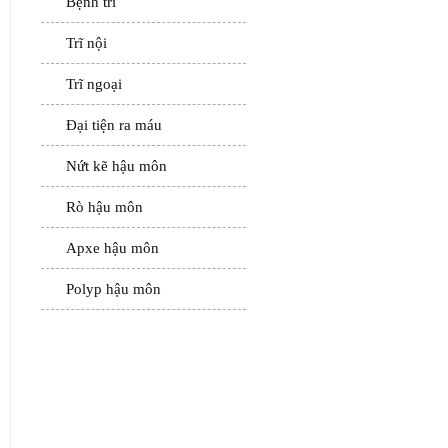
Bệnh trĩ
Trĩ nội
Trĩ ngoại
Đại tiện ra máu
Nứt kẽ hậu môn
Rò hậu môn
Apxe hậu môn
Polyp hậu môn
ĐẶT LỊCH HẸN
KHÁM