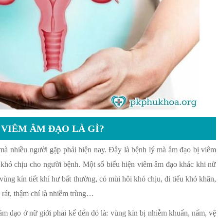
VIÊM ÂM ĐẠO LÀ GÌ?
mà nhiều người gặp phải hiện nay. Đây là bệnh lý mà âm đạo bị viêm
 khó chịu cho người bệnh. Một số biểu hiện viêm âm đạo khác khi nữ
ùng kín tiết khí hư bất thường, có mùi hôi khó chịu, đi tiểu khó khăn,
u rát, thậm chí là nhiễm trùng…
m đạo ở nữ giới phải kể đến đó là: vùng kín bị nhiễm khuẩn, nấm, vệ