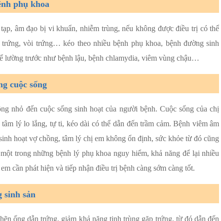
bệnh phụ khoa
ạp, âm đạo bị vi khuẩn, nhiễm trùng, nếu không được điều trị có thể
g trứng, vòi trứng… kéo theo nhiều bệnh phụ khoa, bệnh đường sinh
ể lường trước như bệnh lậu, bệnh chlamydia, viêm vùng chậu…
ng cuộc sống
g nhỏ đến cuộc sống sinh hoạt của người bệnh. Cuộc sống của chị
 tâm lý lo lắng, tự ti, kéo dài có thể dẫn đến trầm cảm. Bệnh viêm âm
inh hoạt vợ chồng, tâm lý chị em không ổn định, sức khỏe từ đó cũng
 một trong những bệnh lý phụ khoa nguy hiểm, khả năng để lại nhiều
m cần phát hiện và tiếp nhận điều trị bệnh càng sớm càng tốt.
 sinh sản
hẽn ống dẫn trứng, giảm khả năng tinh trùng gặp trứng, từ đó dẫn đến