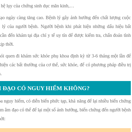
o hệ lụy của chứng sinh dục mãn kinh,…
ạo ngày càng tăng cao. Bệnh lý gây ảnh hưởng đến chất lượng cuộc
m lý của người bệnh. Người bệnh khi phát hiện những dấu hiệu bất
cần đến khám tại địa chỉ y tế uy tín để được kiểm tra, chẩn đoán tình
kịp thời.
thói quen đi khám sức khỏe phụ khoa định kỳ từ 3-6 tháng một lần để
iện các bất thường của cơ thể, sức khỏe, để có phương pháp điều trị
n.
M ĐẠO CÓ NGUY HIỂM KHÔNG?
 nguy hiểm, có diễn biến phức tạp, khả năng để lại nhiều biến chứng
iêm âm đạo có thể để lại một số ảnh hưởng, biến chứng đến người bệnh
hời: