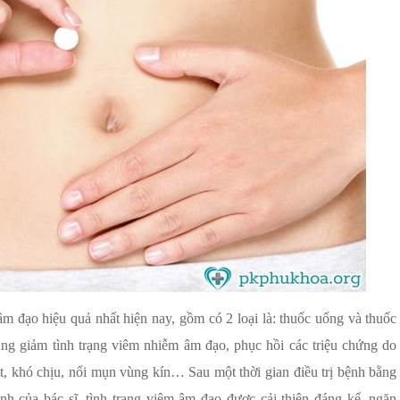
m đạo hiệu quả nhất hiện nay, gồm có 2 loại là: thuốc uống và thuốc
ng giảm tình trạng viêm nhiễm âm đạo, phục hồi các triệu chứng do
t, khó chịu, nổi mụn vùng kín… Sau một thời gian điều trị bệnh bằng
nh của bác sĩ, tình trạng viêm âm đạo được cải thiện đáng kể, ngăn