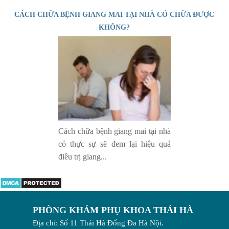
CÁCH CHỮA BỆNH GIANG MAI TẠI NHÀ CÓ CHỮA ĐƯỢC
KHÔNG?
Cách chữa bệnh giang mai tại nhà
có thực sự sẽ đem lại hiệu quả
điều trị giang...
PHÒNG KHÁM PHỤ KHOA THÁI HÀ
Địa chỉ: Số 11 Thái Hà Đống Đa Hà Nội.