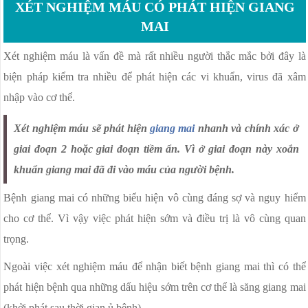
NGỨA ÂM ĐẠO
XÉT NGHIỆM MÁU CÓ PHÁT HIỆN GIANG
MAI
VÁ MÀNG TRINH
PHÒNG KHÁM PHỤ KHOA
Xét nghiệm máu là vấn đề mà rất nhiều người thắc mắc bởi đây là
biện pháp kiểm tra nhiều để phát hiện các vi khuẩn, virus đã xâm
VIÊM CỔ TỬ CUNG
nhập vào cơ thể.
Xét nghiệm máu sẽ phát hiện
giang mai
nhanh và chính xác ở
giai đoạn 2 hoặc giai đoạn tiềm ẩn. Vì ở giai đoạn này xoắn
khuẩn giang mai đã đi vào máu của người bệnh.
Bệnh giang mai có những biểu hiện vô cùng đáng sợ và nguy hiểm
cho cơ thể. Vì vậy việc phát hiện sớm và điều trị là vô cùng quan
trọng.
Ngoài việc xét nghiệm máu để nhận biết bệnh giang mai thì có thể
phát hiện bệnh qua những dấu hiệu sớm trên cơ thể là săng giang mai
(khởi phát sau thời gian ủ bệnh).