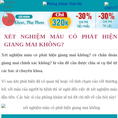
Hotline:
Miễn phí tư vấn
VIÊM PHỤ KHOA
PHỤ KHOA
XÉT NGHIỆM MÁU CÓ PHÁT HIỆN
VIÊM VÙNG CHẬU
GIANG MAI KHÔNG?
VIÊM ỐNG DẪN TRỨNG
Xét nghiệm máu có phát hiện giang mai không? có chẩn đoán
BỆNH XÃ HỘI
VIÊM BUỒNG TRỨNG
giang mai chính xác không? là vấn đề cần được chia sẻ cụ thể từ
VIÊM ÂM ĐẠO
các bác sĩ chuyên khoa.
VIÊM LỘ TUYẾN CỔ TỬ CUNG
KẾ HOẠCH HÓA
Vì sau khi phát hiện đã có quan hệ hoặc vô tình chạm vào vết thương
GIA ĐÌNH
U XƠ CỔ TỬ CUNG
hở, vết máu của người bị bệnh thì sẽ nghĩ đến việc đi xét nghiệm máu
đầu tiên. Các bác sĩ của phòng khám sẽ trả lời chi tiết về câu hỏi này!
RỐI LOẠN KINH NGUYỆT
BỆNH HẬU MÔN
KHÍ HƯ BẤT THƯỜNG