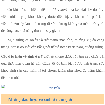
viêm vùng chậu, hỏng tử cung, khuyết tật cơ quan sinh sản…
Có khí hư xuất hiện nhiều, thường xuyên và kéo dài. Lý do là vì
viêm nhiễm phụ khoa không được điều trị, vi khuẩn tàn phá làm
viêm nhiễm lây lan, tinh trùng đi vào nhưng không có môi trường tốt
để sống sót, khả năng thụ thai suy giảm.
Mụn trứng cá nhiều và trở thành mãn tính, thường xuyên căng
thẳng, stress do mất cân bằng nội tiết tố hoặc bị đa nang buồng trứng.
Các
dấu hiệu vô sinh ở nữ giới
sẽ không được rõ ràng nếu chưa trải
qua thời gian quan hệ dài. Cách tốt để bạn biết được tình trạng sức
khỏe sinh sản của mình là tới phòng khám phụ khoa để thăm khám
tiền hôn nhân.
Những dấu hiệu vô sinh ở nam giới