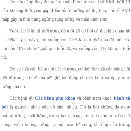
Do cân nặng thay đổi quá nhanh: Phụ nữ có chỉ số BMI dưới 19
cần khoảng thời gian gấp 4 lần bình thường để thụ thai, chỉ số BMI
thấp gây ra tình trạng ngừng rụng trứng và mãn kinh sớm.
Tuổi tác: Khi nữ giới trong độ tuổi 20 cơ hội có thai khi quan hệ
là 25%. Tỷ lệ này giảm xuống còn 15% khi nữ giới qua độ tuổi 35,
chỉ còn 10% khi nữ giới qua tuổi 40, và xuống còn 1% khi qua tuổi
42.
Do sự mất cân bằng nội tiết tố trong cơ thể: Sự mất cân bằng nội
tiết tố trong cơ thể của nữ giới tác động chu kỳ kinh và ngày rụng
trứng của nữ.
Các bệnh lý:
Các bệnh phụ khoa
và bệnh nam khoa,
bệnh xã
hội
là nguyên nhân gây vô sinh nhiều. Đó là hội chứng đa nang
buồng trứng, chất lượng trứng kém, màng trong dạ con, u xơ cổ tử
cung, viêm buồng trứng, lạc nội mạc tử cung, tắc ống dẫn trứng,