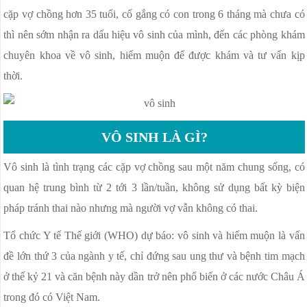
NGỨA ÂM ĐẠO
cặp vợ chồng hơn 35 tuổi, cố gắng có con trong 6 tháng mà chưa có
VÁ MÀNG TRINH
thì nên sớm nhận ra dấu hiệu vô sinh của mình, đến các phòng khám
PHÒNG KHÁM PHỤ KHOA
chuyên khoa về vô sinh, hiếm muộn để được khám và tư vấn kịp
thời.
VIÊM CỔ TỬ CUNG
VÔ SINH LÀ GÌ?
Vô sinh là tình trạng các cặp vợ chồng sau một năm chung sống, có
quan hệ trung bình từ 2 tới 3 lần/tuần, không sử dụng bất kỳ biện
pháp tránh thai nào nhưng mà người vợ vẫn không có thai.
Tổ chức Y tế Thế giới (WHO) dự báo: vô sinh và hiếm muộn là vấn
đề lớn thứ 3 của ngành y tế, chỉ đứng sau ung thư và bệnh tim mạch
ở thế kỷ 21 và căn bệnh này dần trở nên phổ biến ở các nước Châu Á
trong đó có Việt Nam.