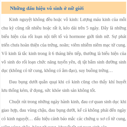
Những dấu hiệu vô sinh ở nữ giới
Kinh nguyệt không đều hoặc vô kinh: Lượng máu kinh của mỗi
chu kỳ cũng rất nhiều hoặc rất ít, kéo dài trên 5 ngày. Đây là những
biểu hiện của rối loạn nội tiết tố và hormone giới tính nữ. Sự phát
triển chưa hoàn thiện của trứng, noãn; viêm nhiễm niêm mạc tử cung.
Vô kinh là tắc kinh trong ít 6 tháng liên tiếp, thường là biểu hiện của
vô sinh do rối loạn chức năng tuyến yên, dị tật bẩm sinh đường sinh
dục (không có tử cung, không có âm đạo), suy buồng trứng…
Đau bụng dưới quẳn quại khi có kinh cũng cho thấy khí huyết
lưu thống kém, ứ đọng, sức khỏe sinh sản không tốt.
Chuột rút trong những ngày hành kinh, đau cơ quan sinh dục khi
giao hợp, đau vùng chậu, đau bụng dưới, kể cả không phải đến ngày
có kinh nguyệt… dấu hiệu cảnh báo mắc các chứng u xơ cổ tử cung,