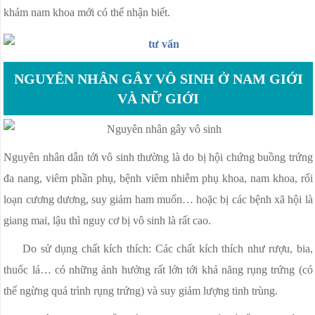
khám nam khoa mới có thể nhận biết.
NGUYÊN NHÂN GÂY VÔ SINH Ở NAM GIỚI
VÀ NỮ GIỚI
Nguyên nhân dẫn tới vô sinh thường là do bị hội chứng buồng trứng
đa nang, viêm phần phụ, bệnh viêm nhiễm phụ khoa, nam khoa, rối
loạn cương dương, suy giảm ham muốn… hoặc bị các bệnh xã hội là
giang mai, lậu thì nguy cơ bị vô sinh là rất cao.
Do sử dụng chất kích thích: Các chất kích thích như rượu, bia,
thuốc lá… có những ảnh hưởng rất lớn tới khả năng rụng trứng (có
thể ngừng quá trình rụng trứng) và suy giảm lượng tinh trùng.