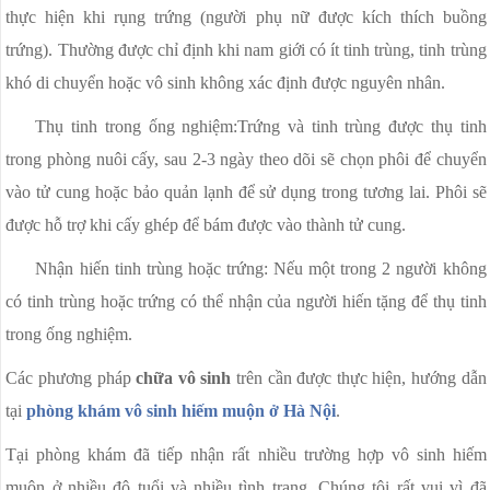
thực hiện khi rụng trứng (người phụ nữ được kích thích buồng
trứng). Thường được chỉ định khi nam giới có ít tinh trùng, tinh trùng
khó di chuyển hoặc vô sinh không xác định được nguyên nhân.
Thụ tinh trong ống nghiệm:Trứng và tinh trùng được thụ tinh
trong phòng nuôi cấy, sau 2-3 ngày theo dõi sẽ chọn phôi để chuyển
vào tử cung hoặc bảo quản lạnh để sử dụng trong tương lai. Phôi sẽ
được hỗ trợ khi cấy ghép để bám được vào thành tử cung.
Nhận hiến tinh trùng hoặc trứng: Nếu một trong 2 người không
có tinh trùng hoặc trứng có thể nhận của người hiến tặng để thụ tinh
trong ống nghiệm.
Các phương pháp
chữa vô sinh
trên cần được thực hiện, hướng dẫn
tại
phòng khám vô sinh hiếm muộn ở Hà Nội
.
Tại phòng khám đã tiếp nhận rất nhiều trường hợp vô sinh hiếm
muộn ở nhiều độ tuổi và nhiều tình trạng. Chúng tôi rất vui vì đã