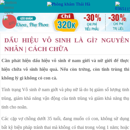
Hotline:
Miễn phí tư vấn
VIÊM PHỤ KHOA
PHỤ KHOA
DẤU HIỆU VÔ SINH LÀ GÌ? NGUYÊN
VIÊM VÙNG CHẬU
NHÂN | CÁCH CHỮA
VIÊM ỐNG DẪN TRỨNG
Cần phát hiện dấu hiệu vô sinh ở nam giới và nữ giới để thực
BỆNH XÃ HỘI
VIÊM BUỒNG TRỨNG
hiện chữa vô sinh hiệu quả. Nếu còn trứng, còn tinh trùng thì
VIÊM ÂM ĐẠO
không lý gì không có con cả.
VIÊM LỘ TUYẾN CỔ TỬ CUNG
KẾ HOẠCH HÓA
Tình trạng Vô sinh ở nam giới và phụ nữ là do bị giảm số lượng tinh
GIA ĐÌNH
U XƠ CỔ TỬ CUNG
trùng, giảm khả năng vận động của tinh trùng và giảm khả năng thụ
tinh cho noãn.
RỐI LOẠN KINH NGUYỆT
BỆNH HẬU MÔN
Các cặp vợ chồng dưới 35 tuổi, đang muốn có con, không sử dụng
KHÍ HƯ BẤT THƯỜNG
bất kỳ biện pháp tránh thai mà không có thai trong vòng 1 năm; hoặc