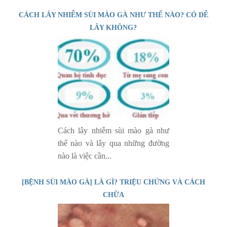
CÁCH LÂY NHIỄM SÙI MÀO GÀ NHƯ THẾ NÀO? CÓ DỄ
LÂY KHÔNG?
Cách lây nhiễm sùi mào gà như
thế nào và lây qua những đường
nào là việc cần...
[BỆNH SÙI MÀO GÀ] LÀ GÌ? TRIỆU CHỨNG VÀ CÁCH
CHỮA