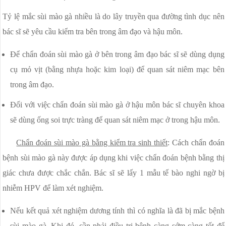
Tỷ lệ mắc sùi mào gà nhiều là do lây truyền qua đường tình dục nên
bác sĩ sẽ yêu cầu kiểm tra bên trong âm đạo và hậu môn.
Để chẩn đoán sùi mào gà ở bên trong âm đạo bác sĩ sẽ dùng dụng
cụ mỏ vịt (bằng nhựa hoặc kim loại) để quan sát niêm mạc bên
trong âm đạo.
Đối với việc chẩn đoán sùi mào gà ở hậu môn bác sĩ chuyên khoa
sẽ dùng ống soi trực tràng để quan sát niêm mạc ở trong hậu môn.
Chẩn đoán sùi mào gà bằng kiểm tra sinh thiết
: Cách chẩn đoán
bệnh sùi mào gà này được áp dụng khi việc chẩn đoán bệnh bằng thị
giác chưa được chắc chắn. Bác sĩ sẽ lấy 1 mẫu tế bào nghi ngờ bị
nhiễm HPV để làm xét nghiệm.
Nếu kết quả xét nghiệm dương tính thì có nghĩa là đã bị mắc bệnh
sùi mào gà. Khi đó, cần phải điều trị bệnh càng sớm càng tốt để