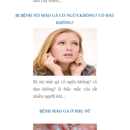
tâm của nhiều...
BỊ BỆNH SÙI MÀO GÀ CÓ NGỨA KHÔNG? CÓ ĐAU
KHÔNG?
Bị sùi mào gà có ngứa không? có
đau không? là thắc mắc của rất
nhiều người khi...
BỆNH MÀO GÀ Ở PHỤ NỮ