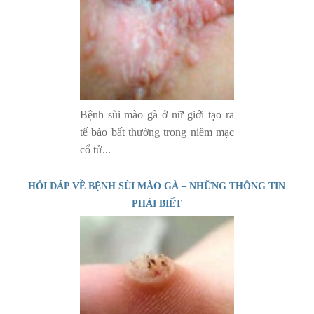
Bệnh sùi mào gà ở nữ giới tạo ra
tế bào bất thường trong niêm mạc
cổ tử...
HỎI ĐÁP VỀ BỆNH SÙI MÀO GÀ – NHỮNG THÔNG TIN
PHẢI BIẾT