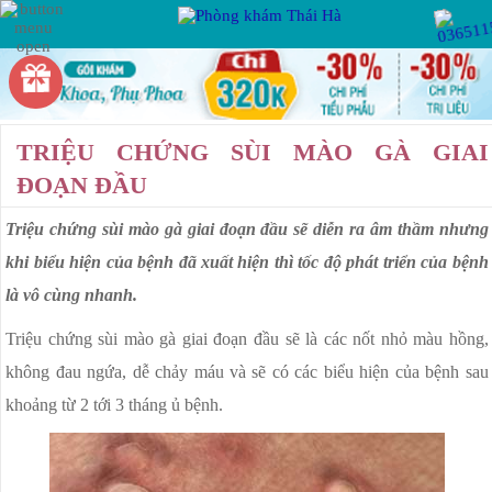
Hotline:
Miễn phí tư vấn
VIÊM PHỤ KHOA
PHỤ KHOA
TRIỆU CHỨNG SÙI MÀO GÀ GIAI
VIÊM VÙNG CHẬU
ĐOẠN ĐẦU
VIÊM ỐNG DẪN TRỨNG
Triệu chứng sùi mào gà giai đoạn đầu sẽ diễn ra âm thầm nhưng
BỆNH XÃ HỘI
VIÊM BUỒNG TRỨNG
khi biểu hiện của bệnh đã xuất hiện thì tốc độ phát triển của bệnh
VIÊM ÂM ĐẠO
là vô cùng nhanh.
VIÊM LỘ TUYẾN CỔ TỬ CUNG
KẾ HOẠCH HÓA
Triệu chứng sùi mào gà giai đoạn đầu sẽ là các nốt nhỏ màu hồng,
GIA ĐÌNH
U XƠ CỔ TỬ CUNG
không đau ngứa, dễ chảy máu và sẽ có các biểu hiện của bệnh sau
khoảng từ 2 tới 3 tháng ủ bệnh.
RỐI LOẠN KINH NGUYỆT
BỆNH HẬU MÔN
KHÍ HƯ BẤT THƯỜNG