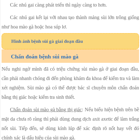
Các nhú gai càng phát triển thì ngày càng to hơn.
Các nhú gai kết lại với nhau tạo thành mảng sùi lớn trông giống
như hoa mào gà hoặc hoa súp lơ.
Hình ảnh bệnh sùi gà giai đoạn đầu
Chẩn đoán bệnh sùi mào gà
Nếu nghi ngờ mình đã có triệu chứng sùi mào gà ở giai đoạn đầu,
cần phải nhanh chóng đi đến phòng khám đa khoa để kiểm tra và làm
xét nghiệm. Sùi mào gà có thể được bác sĩ chuyên môn chẩn đoán
bằng thị giác hoặc kiểm tra sinh thiết.
Chẩn đoán sùi mào gà bằng thị giác
: Nếu biểu hiện bệnh trên bề
mặt da chưa rõ ràng thì phải dùng dung dịch axit axetic để làm trắng
nốt sùi. Tiếp đến, sẽ dùng kính lúp để xác định rõ nốt hay vết đó
chính xác là dấu hiệu của sùi mào gà.