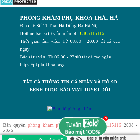
PHÒNG KHÁM PHỤ KHOA THÁI HÀ
Địa chỉ: Số 11 Thái Hà Đống Đa Hà Nội.
Hotline bác sĩ tư vấn miễn phí
0365115116
.
Thời gian làm việc: Từ 08:00 - 20:00 tất cả các
ngày.
Bác sĩ tư vấn: Từ 06:00 - 23:00 tất cả các ngày.
https://pkphukhoa.org/
TẤT CẢ THÔNG TIN CÁ NHÂN VÀ HỒ SƠ
BỆNH ĐƯỢC BẢO MẬT TUYỆT ĐỐI
Bản quyền
phòng khám phụ khoa Thái Hà 0365115116
2008 -
2026