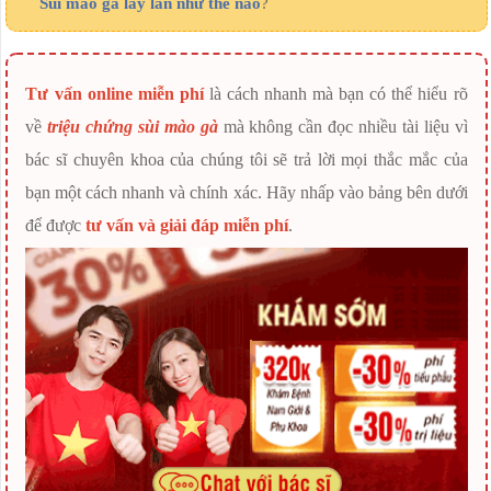
Sùi mào gà lây lan như thế nào
?
Tư vấn online miễn phí
là cách nhanh mà bạn có thể hiểu rõ
về
triệu chứng sùi mào gà
mà không cần đọc nhiều tài liệu vì
bác sĩ chuyên khoa của chúng tôi sẽ trả lời mọi thắc mắc của
bạn một cách nhanh và chính xác. Hãy nhấp vào bảng bên dưới
để được
tư vấn và giải đáp miễn phí
.