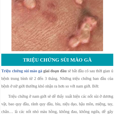
NGỨA ÂM ĐẠO
VÁ MÀNG TRINH
PHÒNG KHÁM PHỤ KHOA
VIÊM CỔ TỬ CUNG
TRIỆU CHỨNG SÙI MÀO GÀ
Triệu chứng sùi mào gà
giai đoạn đầu
sẽ bắt đầu có sau thời gian ủ
bệnh trung bình từ 2 đến 3 tháng. Những triệu chứng ban đầu của
bệnh ở nữ giới thường khó nhận ra hơn so với nam giới. Bởi:
Triệu chứng ở nam giới sẽ dễ thấy xuất hiện các nốt sùi ở dương
vật, bao quy đầu, rãnh quy đầu, bìu, niệu đạo, hậu môn, miệng, tay,
chân… là các nốt nhỏ màu hồng, không đau, không ngứa, dễ gây