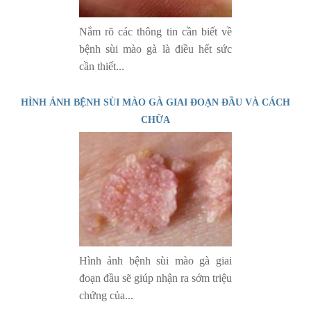
Nắm rõ các thông tin cần biết về
bệnh sùi mào gà là điều hết sức
cần thiết...
HÌNH ẢNH BỆNH SÙI MÀO GÀ GIAI ĐOẠN ĐẦU VÀ CÁCH
CHỮA
Hình ảnh bệnh sùi mào gà giai
đoạn đầu sẽ giúp nhận ra sớm triệu
chứng của...