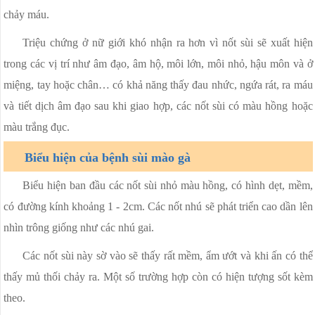
chảy máu.
Triệu chứng ở nữ giới khó nhận ra hơn vì nốt sùi sẽ xuất hiện
trong các vị trí như âm đạo, âm hộ, môi lớn, môi nhỏ, hậu môn và ở
miệng, tay hoặc chân… có khả năng thấy đau nhức, ngứa rát, ra máu
và tiết dịch âm đạo sau khi giao hợp, các nốt sùi có màu hồng hoặc
màu trắng đục.
Biểu hiện của bệnh sùi mào gà
Biểu hiện ban đầu các nốt sùi nhỏ màu hồng, có hình dẹt, mềm,
có đường kính khoảng 1 - 2cm. Các nốt nhú sẽ phát triển cao dần lên
nhìn trông giống như các nhú gai.
Các nốt sùi này sờ vào sẽ thấy rất mềm, ẩm ướt và khi ấn có thể
thấy mủ thối chảy ra. Một số trường hợp còn có hiện tượng sốt kèm
theo.