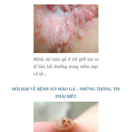
Bệnh sùi mào gà ở nữ giới tạo ra
tế bào bất thường trong niêm mạc
cổ tử...
HỎI ĐÁP VỀ BỆNH SÙI MÀO GÀ – NHỮNG THÔNG TIN
PHẢI BIẾT