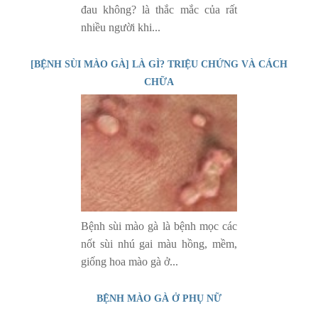
đau không? là thắc mắc của rất
nhiều người khi...
[BỆNH SÙI MÀO GÀ] LÀ GÌ? TRIỆU CHỨNG VÀ CÁCH
CHỮA
Bệnh sùi mào gà là bệnh mọc các
nốt sùi nhú gai màu hồng, mềm,
giống hoa mào gà ở...
BỆNH MÀO GÀ Ở PHỤ NỮ