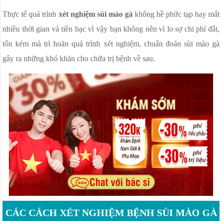
Thực tế quá trình
xét nghiệm sùi mào gà
không hề phức tạp hay mất
nhiều thời gian và tiền bạc vì vậy bạn không nên vì lo sợ chi phí đắt,
tốn kém mà trì hoãn quá trình xét nghiệm, chuẩn đoán sùi mào gà
gây ra những khó khăn cho chữa trị bệnh về sau.
CÁC CÁCH XÉT NGHIỆM BỆNH SÙI MÀO GÀ