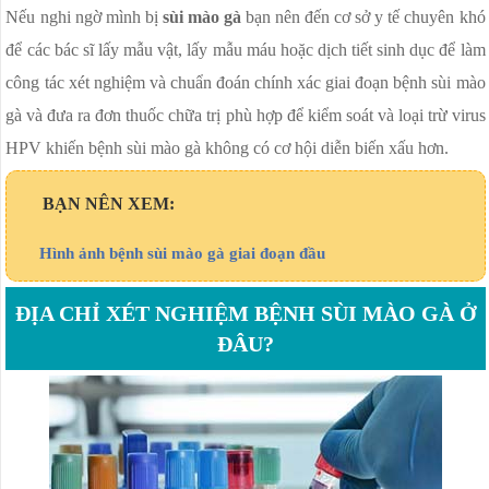
Nếu nghi ngờ mình bị
sùi mào gà
bạn nên đến cơ sở y tế chuyên khó
để các bác sĩ lấy mẫu vật, lấy mẫu máu hoặc dịch tiết sinh dục để làm
công tác xét nghiệm và chuẩn đoán chính xác giai đoạn bệnh sùi mào
gà và đưa ra đơn thuốc chữa trị phù hợp để kiểm soát và loại trừ virus
HPV khiến bệnh sùi mào gà không có cơ hội diễn biến xấu hơn.
BẠN NÊN XEM:
Hình ảnh bệnh sùi mào gà giai đoạn đầu
ĐỊA CHỈ XÉT NGHIỆM BỆNH SÙI MÀO GÀ Ở
ĐÂU?