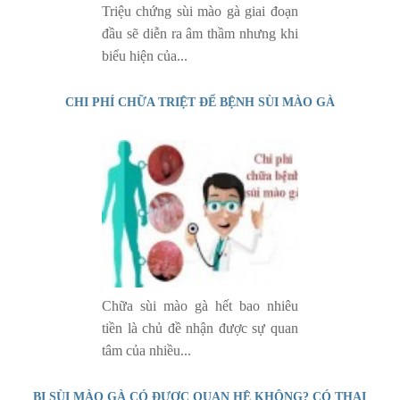
Triệu chứng sùi mào gà giai đoạn
đầu sẽ diễn ra âm thầm nhưng khi
biểu hiện của...
CHI PHÍ CHỮA TRIỆT ĐỂ BỆNH SÙI MÀO GÀ
Chữa sùi mào gà hết bao nhiêu
tiền là chủ đề nhận được sự quan
tâm của nhiều...
BỊ SÙI MÀO GÀ CÓ ĐƯỢC QUAN HỆ KHÔNG? CÓ THAI