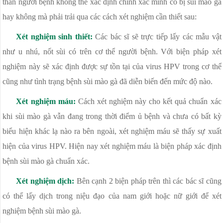
thân người bệnh không thể xác định chính xác mình có bị sùi mào gà
hay không mà phải trải qua các cách xét nghiệm cần thiết sau:
Xét nghiệm sinh thiết:
Các bác sĩ sẽ trực tiếp lấy các mẫu vật
như u nhú, nốt sùi có trên cơ thể người bệnh. Với biện pháp xét
nghiệm này sẽ xác định được sự tồn tại của virus HPV trong cơ thể
cũng như tình trạng bệnh sùi mào gà đã diễn biến đến mức độ nào.
Xét nghiệm máu:
Cách xét nghiệm này cho kết quả chuẩn xác
khi sùi mào gà vẫn đang trong thời điểm ủ bệnh và chưa có bất kỳ
biểu hiện khác lạ nào ra bên ngoài, xét nghiệm máu sẽ thấy sự xuất
hiện của virus HPV. Hiện nay xét nghiệm máu là biện pháp xác định
bệnh sùi mào gà chuẩn xác.
Xét nghiệm dịch:
Bên cạnh 2 biện pháp trên thì các bác sĩ cũng
có thể lấy dịch trong niệu đạo của nam giới hoặc nữ giới để xét
nghiệm bệnh sùi mào gà.