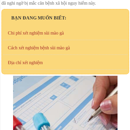
NGỨA ÂM ĐẠO
đã nghi ngờ bị mắc căn bệnh xã hội nguy hiểm này.
VÁ MÀNG TRINH
BẠN ĐANG MUỐN BIẾT:
PHÒNG KHÁM PHỤ KHOA
Chi phí xét nghiệm sùi mào gà
VIÊM CỔ TỬ CUNG
Cách xét nghiệm bệnh sùi mào gà
Địa chỉ xét nghiệm