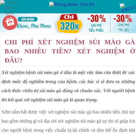
Hotline:
Miễn phí tư vấn
VIÊM PHỤ KHOA
PHỤ KHOA
CHI PHÍ XÉT NGHIỆM SÙI MÀO GÀ
VIÊM VÙNG CHẬU
BAO NHIÊU TIỀN? XÉT NGHIỆM Ở
VIÊM ỐNG DẪN TRỨNG
ĐÂU?
BỆNH XÃ HỘI
VIÊM BUỒNG TRỨNG
Xét nghiệm bệnh sùi mào gà ở đâu là một việc làm cần thiết để xác
VIÊM ÂM ĐẠO
định mức độ nghiêm trong của bệnh, các bác sĩ sẽ đưa ra những
VIÊM LỘ TUYẾN CỔ TỬ CUNG
KẾ HOẠCH HÓA
cách thức chữa trị sùi mào gà đúng và chuẩn xác. Với người bệnh
GIA ĐÌNH
thì kết quả xét nghiệm sùi mào gà là quan trọng.
U XƠ CỔ TỬ CUNG
Sớm nắm bắt được việc xét nghiệm sùi mào gà bao nhiêu tiền, thủ tục
RỐI LOẠN KINH NGUYỆT
BỆNH HẬU MÔN
bao gồm những gì và địa chỉ xét nghiệm sùi mào gà uy tín sẽ giúp ích
KHÍ HƯ BẤT THƯỜNG
cho người bệnh trong việc chuẩn bị tài chính và tâm thế ổn định khi