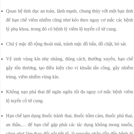
Quan hệ tình dục an toàn, lành mạnh, chung thủy với một bạn tình
để hạn chế viêm nhiễm cũng như kéo theo nguy cơ mắc các bệnh
lý phụ khoa, trong đó có bệnh lý viêm lộ tuyến cổ tử cung.
Chú ý mặc đồ rộng thoải mái, tránh mặc đồ bẩn, đồ chật, bó sát.
Vệ sinh vùng kín nhẹ nhàng, đúng cách, thường xuyên, hạn chế
gây tổn thương, tạo điều kiện cho vi khuẩn tấn công, gây nhiễm
trùng, viêm nhiễm vùng kín.
Không nạo phá thai để ngăn ngừa tối đa nguy cơ mắc bệnh viêm
lộ tuyến cổ tử cung.
Hạn chế lạm dụng thuốc tránh thai, thuốc trầm cảm, thuốc phá thai,
an thần,… để hạn chế gặp phải các tác dụng không mong muốn,
cũng như làm thay đổi nội tiết tố, là nguyên nhân dẫn đến bệnh lý