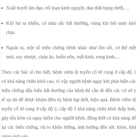
Xuất huyết âm đạo, rối loạn kinh nguyệt, đau thắt bụng dưới,…
Khí hư ra nhiều, có màu sắc bất thường, vùng kín hôi tanh khó
chịu.
Ngoài ra, một số triệu chứng bệnh khác như ốm sốt, cơ thể mệt
mỏi, suy nhược, chán ăn, buồn nôn, mất kinh, rong kinh,…
Theo các bác sĩ cho biết, bệnh viêm lộ tuyến cổ tử cung ở cấp độ 1
có khả năng chữa khỏi cao, vì vậy người bệnh ngay khi phát hiện các
triệu chứng dấu hiệu bất thường của bệnh thì cần đi đến các cơ sở y
tế uy tín để được khám điều trị bệnh kịp thời, hiệu quả. Bệnh viêm lộ
tuyến cổ tử cung ở cấp độ 2, cấp độ 3 khả năng chữa khỏi thấp hơn,
gây tốn kém và nguy hiểm cho người bệnh, đồng thời có khả năng để
lại các biến chứng, rủi ro khôn lường, ảnh hưởng đến sức khỏe, khả
năng sinh sản.