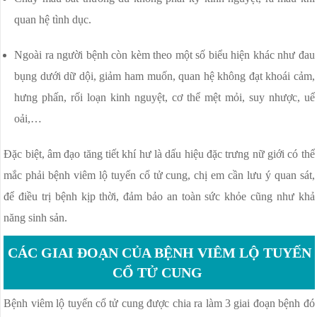
quan hệ tình dục.
Ngoài ra người bệnh còn kèm theo một số biểu hiện khác như đau
bụng dưới dữ dội, giảm ham muốn, quan hệ không đạt khoái cảm,
hưng phấn, rối loạn kinh nguyệt, cơ thể mệt mỏi, suy nhược, uể
oải,…
Đặc biệt, âm đạo tăng tiết khí hư là dấu hiệu đặc trưng nữ giới có thể
mắc phải bệnh viêm lộ tuyến cổ tử cung, chị em cần lưu ý quan sát,
để điều trị bệnh kịp thời, đảm bảo an toàn sức khỏe cũng như khả
năng sinh sản.
CÁC GIAI ĐOẠN CỦA BỆNH VIÊM LỘ TUYẾN
CỔ TỬ CUNG
Bệnh viêm lộ tuyến cổ tử cung được chia ra làm 3 giai đoạn bệnh đó