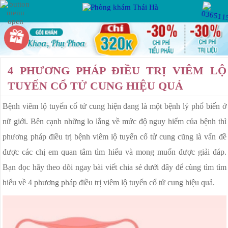
Hotline:
Miễn phí tư vấn
VIÊM PHỤ KHOA
PHỤ KHOA
4 PHƯƠNG PHÁP ĐIỀU TRỊ VIÊM LỘ
VIÊM VÙNG CHẬU
TUYẾN CỔ TỬ CUNG HIỆU QUẢ
VIÊM ỐNG DẪN TRỨNG
Bệnh viêm lộ tuyến cổ tử cung hiện đang là một bệnh lý phổ biến ở
BỆNH XÃ HỘI
VIÊM BUỒNG TRỨNG
nữ giới. Bên cạnh những lo lắng về mức độ nguy hiểm của bệnh thì
VIÊM ÂM ĐẠO
phương pháp điều trị bệnh viêm lộ tuyến cổ tử cung cũng là vấn đề
VIÊM LỘ TUYẾN CỔ TỬ CUNG
KẾ HOẠCH HÓA
được các chị em quan tâm tìm hiểu và mong muốn được giải đáp.
GIA ĐÌNH
Bạn đọc hãy theo dõi ngay bài viết chia sẻ dưới đây để cùng tìm tìm
U XƠ CỔ TỬ CUNG
hiểu về 4 phương pháp điều trị viêm lộ tuyến cổ tử cung hiệu quả.
RỐI LOẠN KINH NGUYỆT
BỆNH HẬU MÔN
KHÍ HƯ BẤT THƯỜNG