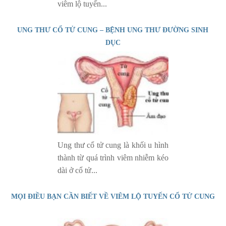
viêm lộ tuyến...
UNG THƯ CỔ TỬ CUNG – BỆNH UNG THƯ ĐƯỜNG SINH
DỤC
Ung thư cổ tử cung là khối u hình
thành từ quá trình viêm nhiễm kéo
dài ở cổ tử...
MỌI ĐIỀU BẠN CẦN BIẾT VỀ VIÊM LỘ TUYẾN CỔ TỬ CUNG