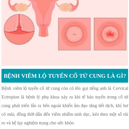
NGỨA ÂM ĐẠO
VÁ MÀNG TRINH
PHÒNG KHÁM PHỤ KHOA
VIÊM CỔ TỬ CUNG
BỆNH VIÊM LỘ TUYẾN CỔ TỬ CUNG LÀ GÌ?
Bệnh viêm lộ tuyến cổ tử cung còn có tên gọi tiếng anh là Cervical
Ectropion là bệnh lý phụ khoa xảy ra khi tế bào tuyến trong cổ tử
cung phát triển lấn ra bên ngoài khiến âm đạo tăng tiết dịch, khí hư
có mùi, đồng thời dẫn đến viêm nhiễm sinh dục, kéo theo một số rủi
ro và hệ lụy nghiệm trọng cho sức khỏe.