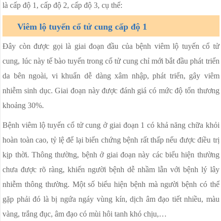
là cấp độ 1, cấp độ 2, cấp độ 3, cụ thể:
Viêm lộ tuyến cổ tử cung cấp độ 1
Đây còn được gọi là giai đoạn đầu của bệnh viêm lộ tuyến cổ tử
cung, lúc này tế bào tuyến trong cổ tử cung chỉ mới bắt đầu phát triển
da bên ngoài, vi khuẩn dễ dàng xâm nhập, phát triển, gây viêm
nhiễm sinh dục. Giai đoạn này được đánh giá có mức độ tổn thương
khoảng 30%.
Bệnh viêm lộ tuyến cổ tử cung ở giai đoạn 1 có khả năng chữa khỏi
hoàn toàn cao, tỷ lệ để lại biến chứng bệnh rất thấp nếu được điều trị
kịp thời. Thông thường, bệnh ở giai đoạn này các biểu hiện thường
chưa được rõ ràng, khiến người bệnh dễ nhầm lẫn với bệnh lý lây
nhiễm thông thường. Một số biểu hiện bệnh mà người bệnh có thể
gặp phải đó là bị ngứa ngáy vùng kín, dịch âm đạo tiết nhiều, màu
vàng, trắng đục, âm đạo có mùi hôi tanh khó chịu,…