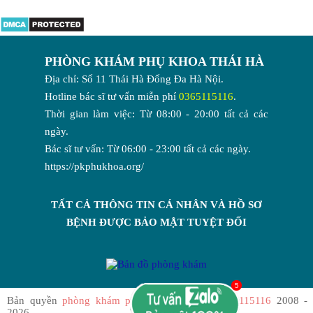
PHÒNG KHÁM PHỤ KHOA THÁI HÀ
Địa chỉ: Số 11 Thái Hà Đống Đa Hà Nội.
Hotline bác sĩ tư vấn miễn phí
0365115116
.
Thời gian làm việc: Từ 08:00 - 20:00 tất cả các
ngày.
Bác sĩ tư vấn: Từ 06:00 - 23:00 tất cả các ngày.
https://pkphukhoa.org/
TẤT CẢ THÔNG TIN CÁ NHÂN VÀ HỒ SƠ
BỆNH ĐƯỢC BẢO MẬT TUYỆT ĐỐI
Bản quyền
phòng khám phụ khoa Thái Hà 0365115116
2008 -
2026