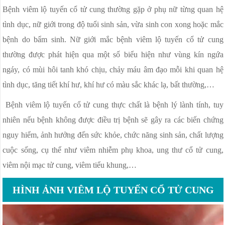
Bệnh viêm lộ tuyến cổ tử cung thường gặp ở phụ nữ từng quan hệ
tình dục, nữ giới trong độ tuổi sinh sản, vừa sinh con xong hoặc mắc
bệnh do bẩm sinh. Nữ giới mắc bệnh viêm lộ tuyến cổ tử cung
thường được phát hiện qua một số biểu hiện như vùng kín ngứa
ngáy, có mùi hôi tanh khó chịu, chảy máu âm đạo mỗi khi quan hệ
tình dục, tăng tiết khí hư, khí hư có màu sắc khác lạ, bất thường,…
Bệnh viêm lộ tuyến cổ tử cung thực chất là bệnh lý lành tính, tuy
nhiên nếu bệnh không được điều trị bệnh sẽ gây ra các biến chứng
nguy hiểm, ảnh hưởng đến sức khỏe, chức năng sinh sản, chất lượng
cuộc sống, cụ thể như viêm nhiễm phụ khoa, ung thư cổ tử cung,
viêm nội mạc tử cung, viêm tiểu khung,…
HÌNH ẢNH VIÊM LỘ TUYẾN CỔ TỬ CUNG