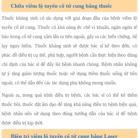
Chữa viêm lộ tuyến cổ tử cung bằng thuốc
Thuốc kháng sinh có tác dụng với giai đoạn đầu của bệnh viêm lộ
tuyến cổ tử cung. Thuốc có khả năng ức chế vi khuẩn, ngăn ngừa tế
bào trong cổ tử cung xâm lấn ra bên ngoài, gây ra các biến chứng, hệ
lụy nguy hiểm. Thuốc kháng sinh sẽ được bác sĩ kê theo đớn, có
phác đồ điều trị cụ thể, phù hợp, người bệnh cần thực hiện theo đúng
chỉ định của bác sĩ để đẩy lùi bệnh nhanh chóng. Bệnh nhân không
tự ý tăng giảm lượng thuốc hoặc sử dụng thêm thuốc uống từ bên
ngoài, có thể dẫn đến các tác dụng phụ không mong muốn.
Ngoài ra, trong quá trình điều trị bệnh, các bác sĩ có thể kê thêm
thuốc bôi, thuốc đặt âm đạo để tăng khả năng điều trị bệnh hiệu quả,
bệnh nhân nên sử dụng theo đúng hướng dẫn của bác sĩ để bệnh
được điều trị kịp thời.
Điều trị viêm lộ tuyến cổ tử cung bằng Laser