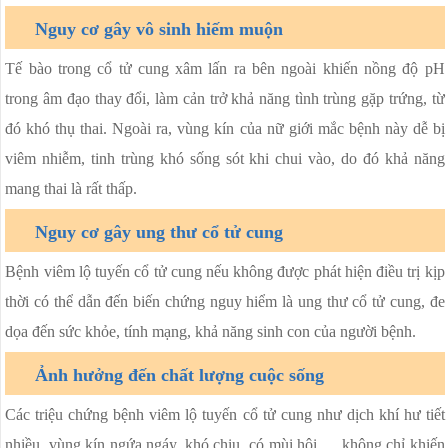
Nguy cơ gây vô sinh hiếm muộn
Tế bào trong cổ tử cung xâm lấn ra bên ngoài khiến nồng độ pH
trong âm đạo thay đổi, làm cản trở khả năng tình trùng gặp trứng, từ
đó khó thụ thai. Ngoài ra, vùng kín của nữ giới mắc bệnh này dễ bị
viêm nhiễm, tinh trùng khó sống sót khi chui vào, do đó khả năng
mang thai là rất thấp.
Nguy cơ gây ung thư cổ tử cung
Bệnh viêm lộ tuyến cổ tử cung nếu không được phát hiện điều trị kịp
thời có thể dẫn đến biến chứng nguy hiểm là ung thư cổ tử cung, đe
dọa đến sức khỏe, tính mạng, khả năng sinh con của người bệnh.
Ảnh hưởng đến chất lượng cuộc sống
Các triệu chứng bệnh viêm lộ tuyến cổ tử cung như dịch khí hư tiết
nhiều, vùng kín ngứa ngáy, khó chịu, có mùi hôi,… không chỉ khiến