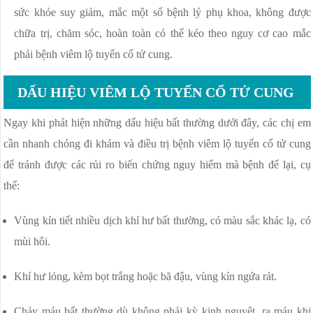
sức khỏe suy giảm, mắc một số bệnh lý phụ khoa, không được
chữa trị, chăm sóc, hoàn toàn có thể kéo theo nguy cơ cao mắc
phải bệnh viêm lộ tuyến cổ tử cung.
DẤU HIỆU VIÊM LỘ TUYẾN CỔ TỬ CUNG
Ngay khi phát hiện những dấu hiệu bất thường dưới đây, các chị em
cần nhanh chóng đi khám và điều trị bệnh viêm lộ tuyến cổ tử cung
để tránh được các rủi ro biến chứng nguy hiểm mà bệnh để lại, cụ
thể:
Vùng kín tiết nhiều dịch khí hư bất thường, có màu sắc khác lạ, có
mùi hôi.
Khí hư lỏng, kèm bọt trắng hoặc bã đậu, vùng kín ngứa rát.
Chảy máu bất thường dù không phải kỳ kinh nguyệt, ra máu khi