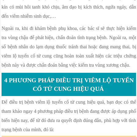
kín có mùi hôi tanh khó chịu, âm đạo bị kích thích, ngứa ngáy, dẫn
đến viêm nhiễm sinh dục,…
Ngoài ra, khi đi khám bệnh phụ khoa, các bác sĩ sẽ thực hiện kiểm
tra vùng chậu để phát hiện, chẩn đoán tình trạng bệnh. Ngoài ra, một
số bệnh nhân do lạm dụng thuốc tránh thai hoặc đang mang thai, bị
viêm lộ tuyến cổ tử cung cũng hoàn toàn xuất hiện các triệu chứng
bệnh này và được chẩn đoán bằng việc kiểm tra vùng xương chậu.
4 PHƯƠNG PHÁP ĐIỀU TRỊ VIÊM LỘ TUYẾN
CỔ TỬ CUNG HIỆU QUẢ
Để điều trị bệnh viêm lộ tuyến cổ tử cung hiệu quả, bạn đọc có thể
tham khảo ngay 4 phương pháp điều trị bệnh đang được áp dụng phổ
biến hiện nay, để từ đó đưa ra quyết định đúng đắn, phù hợp với tình
trạng bệnh của mình, đó là: