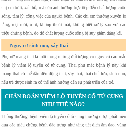
chị em tự ti, xấu hổ, mà còn ảnh hưởng trực tiếp đến chất lượng cuộc
sống, tâm lý, công việc của người bệnh. Các chị em thường xuyên lo
lắng, mệt mỏi, ủ rũ, không thoải mái, không biết xử lý sao với các
triệu chứng bệnh, do đó chất lượng cuộc sống bị suy giảm đáng kể.
Nguy cơ sinh non, sảy thai
Phụ nữ mang thai là một trong những đối tượng có nguy cơ cao mắc
bệnh lý viêm lộ tuyến cổ tử cung. Thai phụ mắc bệnh lý này khi
mang thai có thể dẫn đến động thai, sảy thai, thai chết lưu, sinh non,
nếu trẻ được sinh ra có thể ảnh hưởng đến sự phát triển của trẻ.
CHẨN ĐOÁN VIÊM LỘ TUYẾN CỔ TỬ CUNG
NHƯ THẾ NÀO?
Thông thường, bệnh viêm lộ tuyến cổ tử cung thường được phát hiện
qua các triệu chứng bệnh đặc trưng như tăng tiết dịch âm đạo, vùng