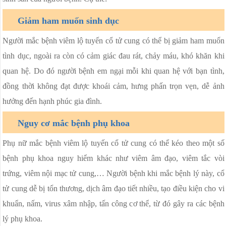
Giảm ham muốn sinh dục
Người mắc bệnh viêm lộ tuyến cổ tử cung có thể bị giảm ham muốn
tình dục, ngoài ra còn có cảm giác đau rát, chảy máu, khó khăn khi
quan hệ. Do đó người bệnh em ngại mỗi khi quan hệ với bạn tình,
đồng thời không đạt được khoái cảm, hưng phấn trọn vẹn, dễ ảnh
hưởng đến hạnh phúc gia đình.
Nguy cơ mắc bệnh phụ khoa
Phụ nữ mắc bệnh viêm lộ tuyến cổ tử cung có thể kéo theo một số
bệnh phụ khoa nguy hiểm khác như viêm âm đạo, viêm tắc vòi
trứng, viêm nội mạc tử cung,… Người bệnh khi mắc bệnh lý này, cổ
tử cung dễ bị tổn thương, dịch âm đạo tiết nhiều, tạo điều kiện cho vi
khuẩn, nấm, virus xâm nhập, tấn công cơ thể, từ đó gây ra các bệnh
lý phụ khoa.