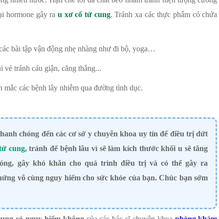
oại hormone gây ra
u xơ cổ tử cung
. Tránh xa các thực phẩm có chứa
các bài tập vận động nhẹ nhàng như đi bộ, yoga…
i vẻ tránh cáu giận, căng thẳng...
h mắc các bệnh lây nhiễm qua đường tình dục.
hanh chóng đến các cơ sở y chuyên khoa uy tín để điều trị dứt
 tử cung
, tránh để bệnh lâu vì sẽ làm kích thước khối u sẽ tăng
óng, gây khó khăn cho quá trình điều trị và có thể gây ra
hứng vô cùng nguy hiểm cho sức khỏe của bạn. Chúc bạn sớm
 cung có nguy hiểm không
của các bác sĩ chuyên khoa
phòng khám