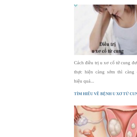
Cách điều trị u xơ cổ tử cung đ
thực hiện càng sớm thì càng 
hiệu quả...
TÌM HIỂU VỀ BỆNH U XƠ TỬ CU