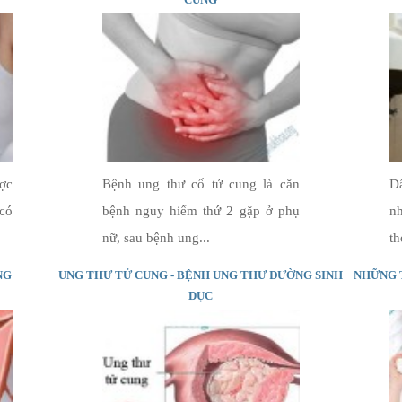
ược
Bệnh ung thư cổ tử cung là căn
Dấ
có
bệnh nguy hiểm thứ 2 gặp ở phụ
nh
nữ, sau bệnh ung...
th
NG
UNG THƯ TỬ CUNG - BỆNH UNG THƯ ĐƯỜNG SINH
NHỮNG 
DỤC