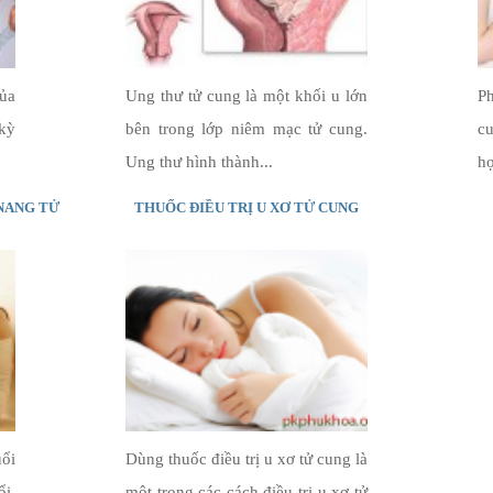
của
Ung thư tử cung là một khối u lớn
P
kỳ
bên trong lớp niêm mạc tử cung.
cu
Ung thư hình thành...
hợ
 NANG TỬ
THUỐC ĐIỀU TRỊ U XƠ TỬ CUNG
uổi
Dùng thuốc điều trị u xơ tử cung là
ổi.
một trong các cách điều trị u xơ tử