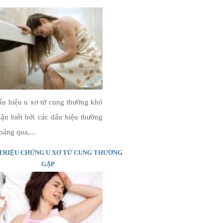
u hiệu u xơ tử cung thường khó
ận biết bởi các dấu hiệu thường
oáng qua,...
TRIỆU CHỨNG U XƠ TỬ CUNG THƯỜNG
GẶP