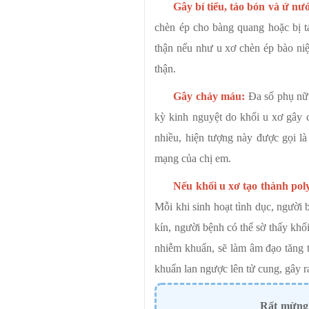
Gây bí tiểu, táo bón và ứ nướ
chèn ép cho bàng quang hoặc bị tá
thận nếu như u xơ chèn ép bào niệu
thận.
Gây chảy máu:
Đa số phụ nữ b
kỳ kinh nguyệt do khối u xơ gây c
nhiều, hiện tượng này được gọi là
mạng của chị em.
Nếu khối u xơ tạo thành pol
Mỗi khi sinh hoạt tình dục, người
kín, người bệnh có thể sờ thấy khố
nhiễm khuẩn, sẽ làm âm đạo tăng t
khuẩn lan ngược lên tử cung, gây 
Rất mừng 