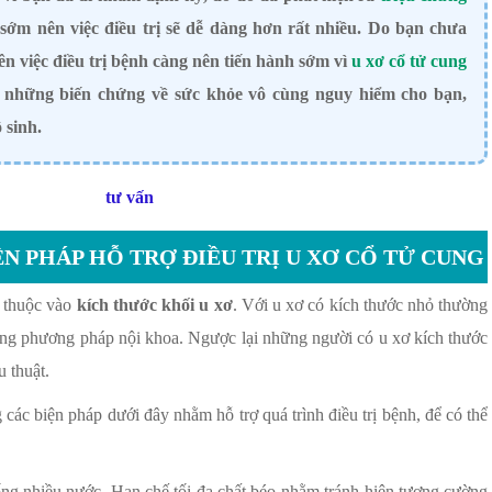
sớm nên việc điều trị sẽ dễ dàng hơn rất nhiều. Do bạn chưa
nên việc điều trị bệnh càng nên tiến hành sớm vì
u xơ cổ tử cung
a những biến chứng về sức khỏe vô cùng nguy hiểm cho bạn,
 sinh.
ỆN PHÁP HỖ TRỢ ĐIỀU TRỊ U XƠ CỔ TỬ CUNG
 thuộc vào
kích thước khối u xơ
. Với u xơ có kích thước nhỏ thường
ụng phương pháp nội khoa. Ngược lại những người có u xơ kích thước
u thuật.
ác biện pháp dưới đây nhằm hỗ trợ quá trình điều trị bệnh, để có thể
uống nhiều nước. Hạn chế tối đa chất béo nhằm tránh hiện tượng cường