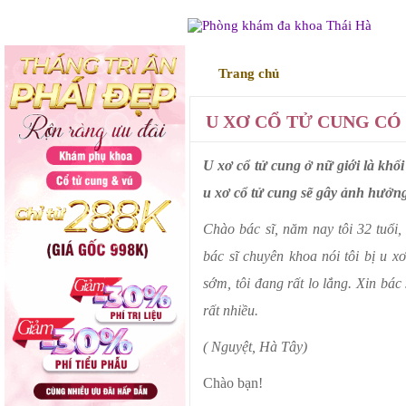
Trang chủ
Điều trị
U XƠ CỔ TỬ CUNG C
U xơ cổ tử cung ở nữ giới là khố
u xơ cổ tử cung sẽ gây ảnh hưởng
Chào bác sĩ, năm nay tôi 32 tuổi,
bác sĩ chuyên khoa nói tôi bị u x
sớm, tôi đang rất lo lắng. Xin bác 
rất nhiều.
( Nguyệt, Hà Tây)
Chào bạn!