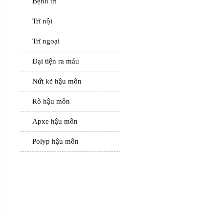
Bệnh trĩ
Trĩ nội
Trĩ ngoại
Đại tiện ra máu
Nứt kẽ hậu môn
Rò hậu môn
Apxe hậu môn
Polyp hậu môn
ĐẶT LỊCH HẸN
KHÁM