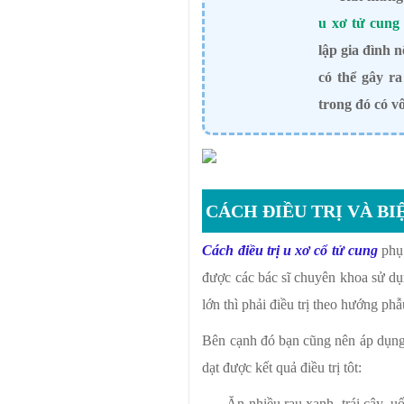
u xơ tử cung
lập gia đình 
có thể gây r
trong đó có vô
CÁCH ĐIỀU TRỊ VÀ BI
Cách điều trị u xơ cổ tử cung
phụ
được các bác sĩ chuyên khoa sử d
lớn thì phải điều trị theo hướng phẫ
Bên cạnh đó bạn cũng nên áp dụng c
dạt được kết quả điều trị tôt:
Ăn nhiều rau xanh, trái cây, 