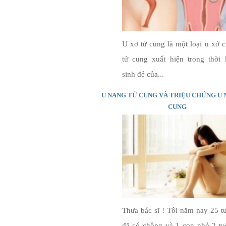
U xơ tử cung là một loại u xở 
tử cung xuất hiện trong thời 
sinh đẻ của...
U NANG TỬ CUNG VÀ TRIỆU CHỨNG U
CUNG
Thưa bác sĩ ! Tôi năm nay 25 t
đã có chồng và 1 con nhỏ 2 tu