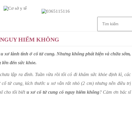
Giới thiệu
Dịch vụ
Liên hệ
Ó NGUY HIỂM KHÔNG
i u xơ lành tính ở cổ tử cung. Nhưng không phát hiện và chữa sớm,
 lớn đến sức khỏe.
 chưa lập ra đình. Tuần vừa rồi tôi có đi khám sức khỏe định kì, các
ơ cổ tử cung, kích thước u xơ vẫn rất nhỏ (2 cm) nhưng nên điều trị
sĩ cho tôi biết
u xơ cổ tử cung có nguy hiểm không
? Cảm ơn bác sĩ