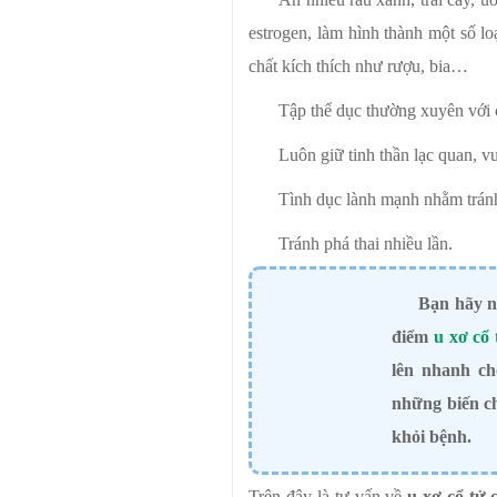
estrogen, làm hình thành một số l
chất kích thích như rượu, bia…
Tập thể dục thường xuyên với 
Luôn giữ tinh thần lạc quan, vu
Tình dục lành mạnh nhằm trán
Tránh phá thai nhiều lần.
Bạn hãy n
điểm
u xơ cổ
lên nhanh ch
những biến c
khỏi bệnh.
Trên đây là tư vấn về
u xơ cổ tử