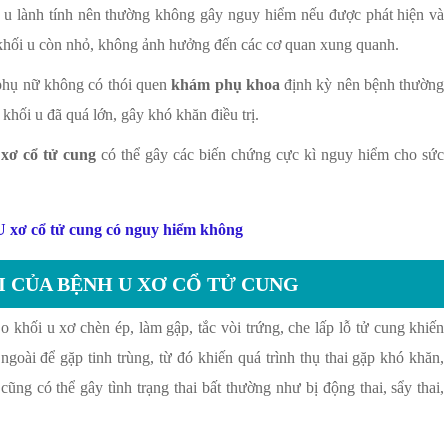
i u lành tính nên thường không gây nguy hiểm nếu được phát hiện và
c khối u còn nhỏ, không ảnh hưởng đến các cơ quan xung quanh.
phụ nữ không có thói quen
khám phụ khoa
định kỳ nên bệnh thường
khối u đã quá lớn, gây khó khăn điều trị.
 xơ cổ tử cung
có thể gây các biến chứng cực kì nguy hiểm cho sức
I CỦA BỆNH U XƠ CỔ TỬ CUNG
 khối u xơ chèn ép, làm gập, tắc vòi trứng, che lấp lỗ tử cung khiến
ngoài để gặp tinh trùng, từ đó khiến quá trình thụ thai gặp khó khăn,
cũng có thể gây tình trạng thai bất thường như bị động thai, sẩy thai,