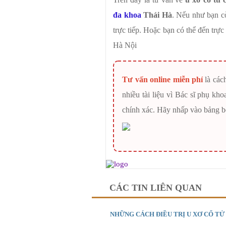
đa khoa
Thái Hà
. Nếu như bạn cò
trực tiếp. Hoặc bạn có thể đến trự
Hà Nội
Tư vấn online miễn phí
là các
nhiều tài liệu vì Bác sĩ phụ kh
chính xác. Hãy nhấp vào bảng 
CÁC TIN LIÊN QUAN
NHỮNG CÁCH ĐIỀU TRỊ U XƠ CỔ TỬ