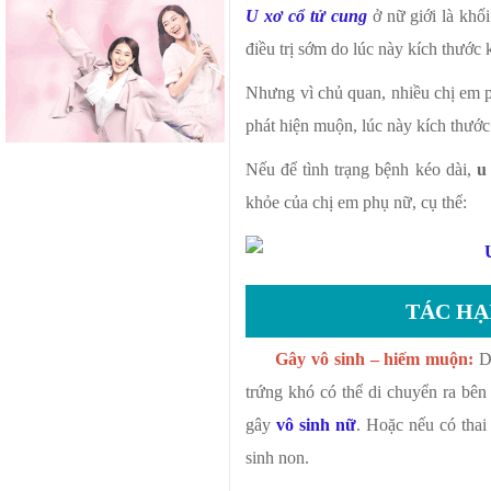
U xơ cổ tử cung
ở nữ giới là khố
điều trị sớm do lúc này kích thướ
Nhưng vì chủ quan, nhiều chị em 
phát hiện muộn, lúc này kích thước 
Nếu để tình trạng bệnh kéo dài,
u
khỏe của chị em phụ nữ, cụ thể:
TÁC HẠ
Gây vô sinh – hiếm muộn:
Do
trứng khó có thể di chuyển ra bên 
gây
vô sinh nữ
. Hoặc nếu có thai 
sinh non.