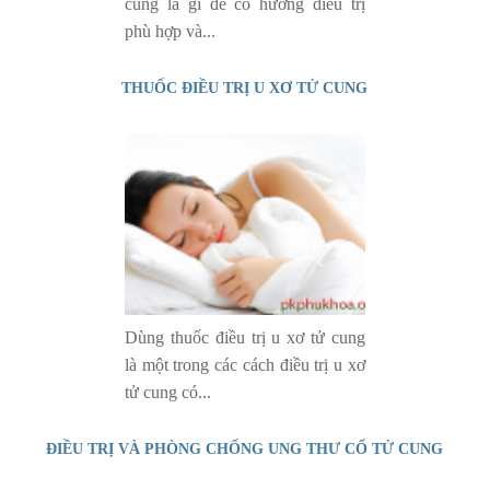
cung là gì để có hướng điều trị
phù hợp và...
THUỐC ĐIỀU TRỊ U XƠ TỬ CUNG
Dùng thuốc điều trị u xơ tử cung
là một trong các cách điều trị u xơ
tử cung có...
ĐIỀU TRỊ VÀ PHÒNG CHỐNG UNG THƯ CỔ TỬ CUNG