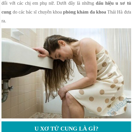
NGỨA ÂM ĐẠO
đối với các chị em phụ nữ. Dưới đây là những
dấu hiệu u xơ tủ
cung
do các bác sĩ chuyên khoa
phòng khám đa khoa
Thái Hà đưa
VÁ MÀNG TRINH
ra.
PHÒNG KHÁM PHỤ KHOA
VIÊM CỔ TỬ CUNG
U XƠ TỬ CUNG LÀ GÌ?