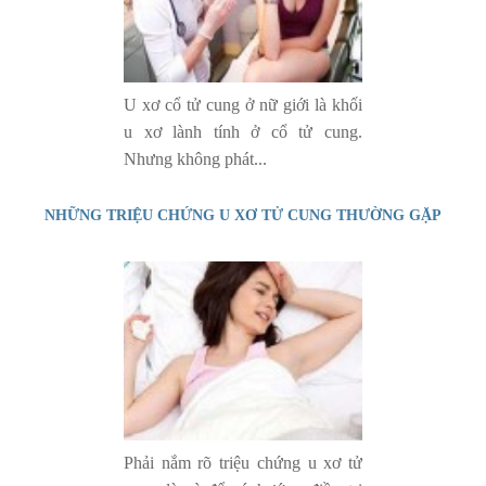
U xơ cổ tử cung ở nữ giới là khối
u xơ lành tính ở cổ tử cung.
Nhưng không phát...
NHỮNG TRIỆU CHỨNG U XƠ TỬ CUNG THƯỜNG GẶP
Phải nắm rõ triệu chứng u xơ tử