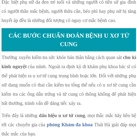
Đặc biệt phụ nữ da đen trẻ tuổi và những người có tiền sử gia đình
có người thân mắc bệnh, người thừa cân, béo phì hay phụ nữ bị tăng
huyết áp đều là những đối tượng có nguy cơ mắc bệnh cao.
CÁC BƯỚC CHUẨN ĐOÁN BỆNH U XƠ TỬ
CUNG
Thường xuyên kiểm tra sức khỏe bản thân bằng cách quan sát
chu kì
kinh nguyệt
của mình. Ngoài ra định kỳ đi khám phụ khoa bác sĩ có
thể phát hiện ra u xơ tử cung trung bình hoặc lớn. Đối với những phụ
nữ đang muốn có thai cần kiểm tra tổng thể nếu có u xơ tử cung cần
kiểm tra các ống dẫn trứng và tử cung có thông không để phát hiện
bất thường, tránh vấn đề đáng tiếc xảy ra.
Trên đây là những
dấu hiệu u xơ tử cung
, mọi thắc mắc hãy liên hệ
tới các chuyên gia của
phòng Khám đa khoa
Thái Hà giải đáp mọi
thắc mắc của bạn.