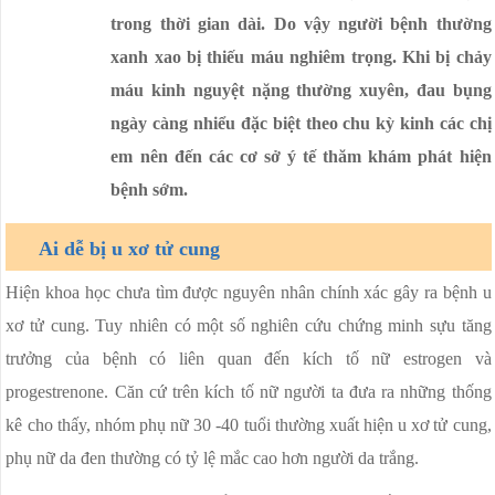
trong thời gian dài. Do vậy người bệnh thường
xanh xao bị thiếu máu nghiêm trọng. Khi bị chảy
máu kinh nguyệt nặng thường xuyên, đau bụng
ngày càng nhiểu đặc biệt theo chu kỳ kinh các chị
em nên đến các cơ sở ý tế thăm khám phát hiện
bệnh sớm.
Ai dễ bị u xơ tử cung
Hiện khoa học chưa tìm được nguyên nhân chính xác gây ra bệnh u
xơ tử cung. Tuy nhiên có một số nghiên cứu chứng minh sựu tăng
trưởng của bệnh có liên quan đến kích tố nữ estrogen và
progestrenone. Căn cứ trên kích tố nữ người ta đưa ra những thống
kê cho thấy, nhóm phụ nữ 30 -40 tuổi thường xuất hiện u xơ tử cung,
phụ nữ da đen thường có tỷ lệ mắc cao hơn người da trắng.