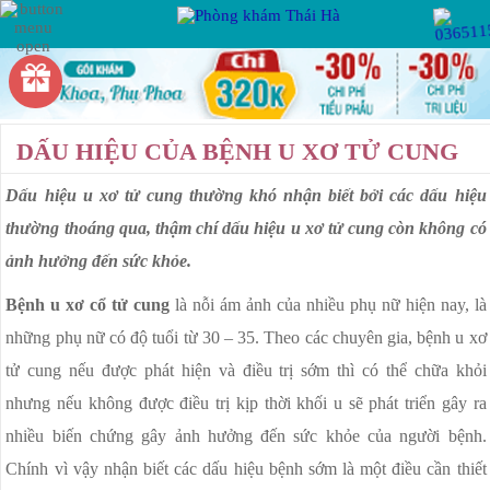
Hotline:
Miễn phí tư vấn
VIÊM PHỤ KHOA
PHỤ KHOA
DẤU HIỆU CỦA BỆNH U XƠ TỬ CUNG
VIÊM VÙNG CHẬU
VIÊM ỐNG DẪN TRỨNG
Dấu hiệu u xơ tử cung thường khó nhận biết bởi các dấu hiệu
thường thoáng qua, thậm chí dấu hiệu u xơ tử cung còn không có
BỆNH XÃ HỘI
VIÊM BUỒNG TRỨNG
ảnh hưởng đến sức khỏe.
VIÊM ÂM ĐẠO
Bệnh u xơ cổ tử cung
là nỗi ám ảnh của nhiều phụ nữ hiện nay, là
VIÊM LỘ TUYẾN CỔ TỬ CUNG
KẾ HOẠCH HÓA
những phụ nữ có độ tuổi từ 30 – 35. Theo các chuyên gia, bệnh u xơ
GIA ĐÌNH
U XƠ CỔ TỬ CUNG
tử cung nếu được phát hiện và điều trị sớm thì có thể chữa khỏi
nhưng nếu không được điều trị kịp thời khối u sẽ phát triển gây ra
RỐI LOẠN KINH NGUYỆT
BỆNH HẬU MÔN
nhiều biến chứng gây ảnh hưởng đến sức khỏe của người bệnh.
KHÍ HƯ BẤT THƯỜNG
Chính vì vậy nhận biết các dấu hiệu bệnh sớm là một điều cần thiết