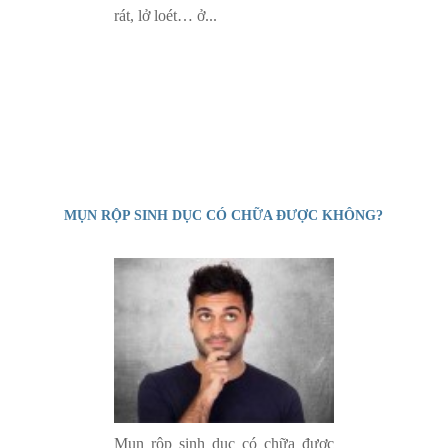
rát, lở loét… ở...
MỤN RỘP SINH DỤC CÓ CHỮA ĐƯỢC KHÔNG?
Mụn rộp sinh dục có chữa được