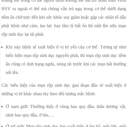
kháng thể trong cơ thể người bệnh không thể bài trừ hoàn toàn virus
HSV ra ngoài vì thế mà chúng vẫn trú ngụ trong cơ thể dưới dạng
tiềm ẩn chờ trực đến khi sức khỏe suy giảm hoặc gặp các nhân tố dẫn
phát bệnh như cảm, lao lực hay tâm lý bất ổn thì một lần nữa mụn
rộp sinh dục lại tái phát.
Khi này bệnh sẽ xuất hiện ở vị trí yếu của cơ thể. Tương tự như
biểu hiện mụn rộp sinh dục nguyên phát, thì mụn rộp sinh dục tiềm
ẩn cũng có tình trạng ngứa, nóng rát trước khi các mụn bất thường
nổi lên.
Các biểu hiện của mụn rộp sinh dục giai đoạn đầu sẽ xuất hiện ở
những vị trí khác nhau tùy theo đối tượng mắc bệnh:
Ở nam giới: Thường thấy ở vùng bao quy đầu, thân dương vật,
rãnh bao quy đầu, ở bìu,…
Ở nữ giới: Mụn rộp sinh dục hay xuất hiện ở âm hộ, môi lớn, môi