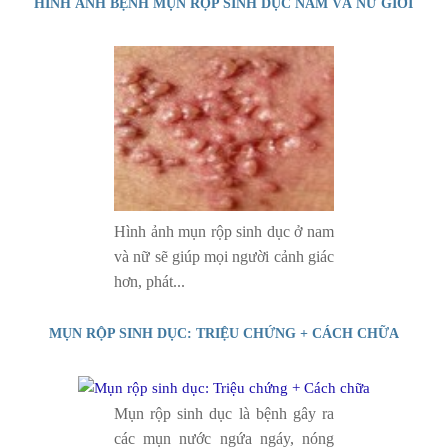
HÌNH ẢNH BỆNH MỤN RỘP SINH DỤC NAM VÀ NỮ GIỚI
Hình ảnh mụn rộp sinh dục ở nam
và nữ sẽ giúp mọi người cảnh giác
hơn, phát...
MỤN RỘP SINH DỤC: TRIỆU CHỨNG + CÁCH CHỮA
Mụn rộp sinh dục là bệnh gây ra
các mụn nước ngứa ngáy, nóng