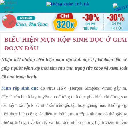
Hotline:
Miễn phí tư vấn
VIÊM PHỤ KHOA
PHỤ KHOA
BIỂU HIỆN MỤN RỘP SINH DỤC Ở GIAI
VIÊM VÙNG CHẬU
ĐOẠN ĐẦU
VIÊM ỐNG DẪN TRỨNG
Nhận biết những biểu hiện mụn rộp sinh dục ở giai đoạn đầu sẽ
BỆNH XÃ HỘI
VIÊM BUỒNG TRỨNG
giúp người bệnh kịp thời làm chủ tình trạng sức khỏe và kiểm soát
VIÊM ÂM ĐẠO
tốt tình trạng bệnh.
VIÊM LỘ TUYẾN CỔ TỬ CUNG
KẾ HOẠCH HÓA
Mụn rộp sinh dục
do virus HSV (Herpes Simplex Virus) gây ra,
GIA ĐÌNH
U XƠ CỔ TỬ CUNG
đây là căn bệnh lây truyền qua đường tình dục phổ biến chỉ đứng sau
các bệnh xã hội khác như sùi mào gà, lậu hoặc giang mai. Không kịp
RỐI LOẠN KINH NGUYỆT
BỆNH HẬU MÔN
thời thực hiện công tác điều trị bệnh, mụn rộp sinh dục có thể gây ra
KHÍ HƯ BẤT THƯỜNG
những trở ngại về tâm lý và đưa đến nhiều chứng bệnh viêm nhiễm