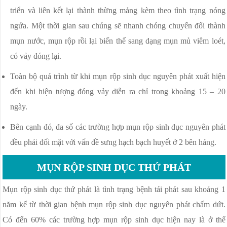
triển và liên kết lại thành thừng mảng kèm theo tình trạng nóng
ngứa. Một thời gian sau chúng sẽ nhanh chóng chuyển đổi thành
mụn nước, mụn rộp rồi lại biến thể sang dạng mụn mủ viêm loét,
có vảy đóng lại.
Toàn bộ quá trình từ khi mụn rộp sinh dục nguyên phát xuất hiện
đến khi hiện tượng đóng vảy diễn ra chỉ trong khoảng 15 – 20
ngày.
Bên cạnh đó, đa số các trường hợp mụn rộp sinh dục nguyên phát
đều phải đối mặt với vấn đề sưng hạch bạch huyết ở 2 bên háng.
MỤN RỘP SINH DỤC THỨ PHÁT
Mụn rộp sinh dục thứ phát là tình trạng bệnh tái phát sau khoảng 1
năm kể từ thời gian bệnh mụn rộp sinh dục nguyên phát chấm dứt.
Có đến 60% các trường hợp mụn rộp sinh dục hiện nay là ở thể