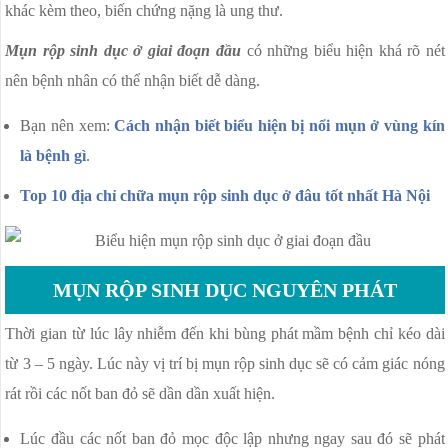
NGỨA ÂM ĐẠO
khác kèm theo, biến chứng nặng là ung thư.
VÁ MÀNG TRINH
Mụn rộp sinh dục ở giai đoạn đầu
có những biểu hiện khá rõ nét
PHÒNG KHÁM PHỤ KHOA
nên bệnh nhân có thể nhận biết dễ dàng.
VIÊM CỔ TỬ CUNG
Bạn nên xem:
Cách nhận biết biểu hiện bị nổi mụn ở vùng kín
là bệnh gì
.
Top 10 địa chỉ chữa mụn rộp sinh dục ở đâu tốt nhất Hà Nội
MỤN RỘP SINH DỤC NGUYÊN PHÁT
Thời gian từ lúc lây nhiễm đến khi bùng phát mầm bệnh chỉ kéo dài
từ 3 – 5 ngày. Lúc này vị trí bị mụn rộp sinh dục sẽ có cảm giác nóng
rát rồi các nốt ban đỏ sẽ dần dần xuất hiện.
Lúc đầu các nốt ban đỏ mọc độc lập nhưng ngay sau đó sẽ phát