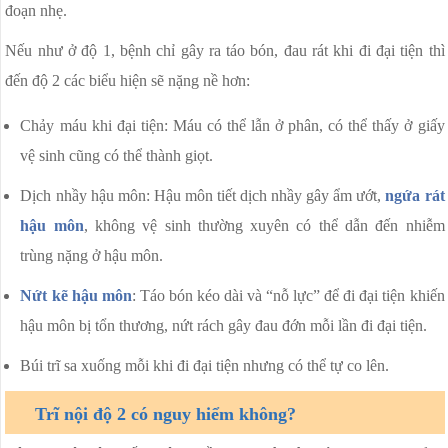
đoạn nhẹ.
Nếu như ở độ 1, bệnh chỉ gây ra táo bón, đau rát khi đi đại tiện thì
đến độ 2 các biểu hiện sẽ nặng nề hơn:
Chảy máu khi đại tiện: Máu có thể lẫn ở phân, có thể thấy ở giấy
vệ sinh cũng có thể thành giọt.
Dịch nhầy hậu môn: Hậu môn tiết dịch nhầy gây ẩm ướt,
ngứa rát
hậu môn
, không vệ sinh thường xuyên có thể dẫn đến nhiễm
trùng nặng ở hậu môn.
Nứt kẽ hậu môn
: Táo bón kéo dài và “nỗ lực” để đi đại tiện khiến
hậu môn bị tổn thương, nứt rách gây đau đớn mỗi lần đi đại tiện.
Búi trĩ sa xuống mỗi khi đi đại tiện nhưng có thể tự co lên.
Trĩ nội độ 2 có nguy hiểm không?