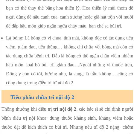
bạn có thể thay thế bằng hoa thiên lý. Hoa thiên lý mùi thơm dễ
ngửi dùng để nấu canh cua, canh xương hoặc giã nát trộn với muối
để đắp hậu môn giúp ngăn ngừa chảy máu, hạn chế sa búi trĩ.
Lá bỏng: Lá bỏng có vị chua, tính mát, không độc có tác dụng tiêu
viêm, giảm đau, tiêu thũng… không chỉ chữa vết bỏng mà còn có
tác dụng chữa bệnh trĩ. Đắp lá bỏng có thể ngăn chặn viêm nhiễm
hậu môn, loại bỏ búi trĩ, giảm đau…Ngoài những vị thuốc trên,
Đông y còn có tỏi, hương nhu, lá sung, lá trầu không… cũng có
công dụng trong điều trị trĩ nội độ 2.
Tiểu phẫu chữa trĩ nội độ 2
Thông thường khi điều trị
trĩ nội độ 2,
các bác sĩ sẽ chỉ định người
bệnh điều trị nội khoa: dùng thuốc kháng sinh, kháng viêm hoặc
thuốc đặt để kích thích co búi trĩ. Nhưng nếu trĩ độ 2 nặng, chớm