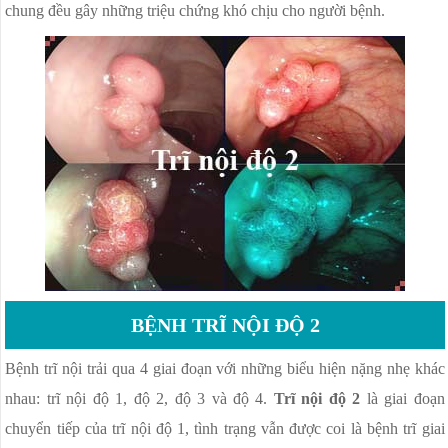
NGỨA ÂM ĐẠO
chung đều gây những triệu chứng khó chịu cho người bệnh.
VÁ MÀNG TRINH
PHÒNG KHÁM PHỤ KHOA
VIÊM CỔ TỬ CUNG
BỆNH TRĨ NỘI ĐỘ 2
Bệnh trĩ nội trải qua 4 giai đoạn với những biểu hiện nặng nhẹ khác
nhau: trĩ nội độ 1, độ 2, độ 3 và độ 4.
Trĩ nội độ 2
là giai đoạn
chuyển tiếp của trĩ nội độ 1, tình trạng vẫn được coi là bệnh trĩ giai