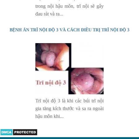
trong nội hậu môn, trĩ nội sẽ gây
đau rát và ra...
BỆNH ÁN TRĨ NỘI ĐỘ 3 VÀ CÁCH ĐIỀU TRỊ TRĨ NỘI ĐỘ 3
Trĩ nội độ 3 là khi các búi trĩ nội
gia tăng kích thước và sa ra ngoài
hậu môn khi...