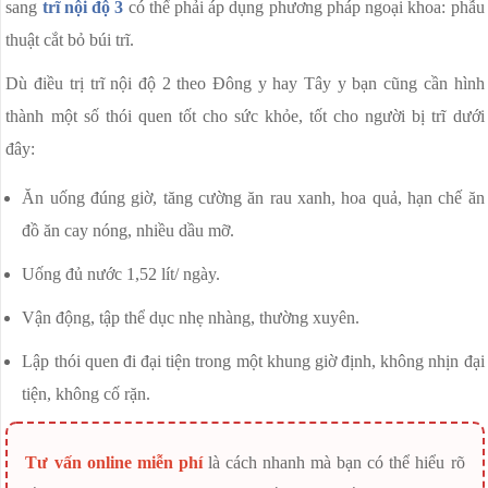
sang
trĩ nội độ 3
có thể phải áp dụng phương pháp ngoại khoa: phẫu
thuật cắt bỏ búi trĩ.
Dù điều trị trĩ nội độ 2 theo Đông y hay Tây y bạn cũng cần hình
thành một số thói quen tốt cho sức khỏe, tốt cho người bị trĩ dưới
đây:
Ăn uống đúng giờ, tăng cường ăn rau xanh, hoa quả, hạn chế ăn
đồ ăn cay nóng, nhiều dầu mỡ.
Uống đủ nước 1,52 lít/ ngày.
Vận động, tập thể dục nhẹ nhàng, thường xuyên.
Lập thói quen đi đại tiện trong một khung giờ định, không nhịn đại
tiện, không cố rặn.
Tư vấn online miễn phí
là cách nhanh mà bạn có thể hiểu rõ