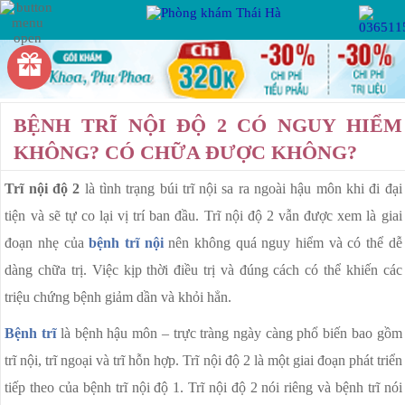
Hotline:
Miễn phí tư vấn
VIÊM PHỤ KHOA
PHỤ KHOA
BỆNH TRĨ NỘI ĐỘ 2 CÓ NGUY HIỂM
VIÊM VÙNG CHẬU
KHÔNG? CÓ CHỮA ĐƯỢC KHÔNG?
VIÊM ỐNG DẪN TRỨNG
Trĩ nội độ 2
là tình trạng búi trĩ nội sa ra ngoài hậu môn khi đi đại
BỆNH XÃ HỘI
VIÊM BUỒNG TRỨNG
tiện và sẽ tự co lại vị trí ban đầu. Trĩ nội độ 2 vẫn được xem là giai
VIÊM ÂM ĐẠO
đoạn nhẹ của
bệnh trĩ nội
nên không quá nguy hiểm và có thể dễ
VIÊM LỘ TUYẾN CỔ TỬ CUNG
KẾ HOẠCH HÓA
dàng chữa trị. Việc kịp thời điều trị và đúng cách có thể khiến các
GIA ĐÌNH
triệu chứng bệnh giảm dần và khỏi hẳn.
U XƠ CỔ TỬ CUNG
Bệnh trĩ
là bệnh hậu môn – trực tràng ngày càng phổ biến bao gồm
RỐI LOẠN KINH NGUYỆT
BỆNH HẬU MÔN
trĩ nội, trĩ ngoại và trĩ hỗn hợp. Trĩ nội độ 2 là một giai đoạn phát triển
KHÍ HƯ BẤT THƯỜNG
tiếp theo của bệnh trĩ nội độ 1. Trĩ nội độ 2 nói riêng và bệnh trĩ nói