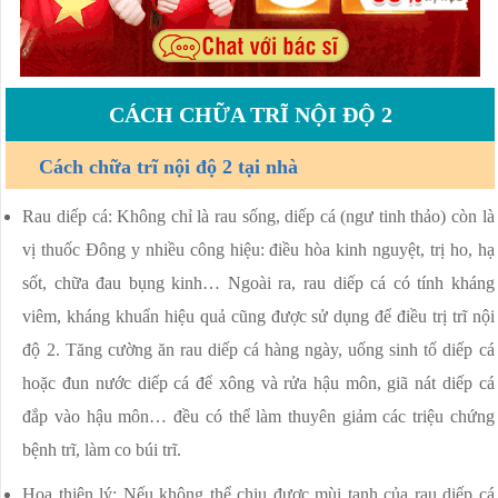
CÁCH CHỮA TRĨ NỘI ĐỘ 2
Cách chữa trĩ nội độ 2 tại nhà
Rau diếp cá: Không chỉ là rau sống, diếp cá (ngư tinh thảo) còn là
vị thuốc Đông y nhiều công hiệu: điều hòa kinh nguyệt, trị ho, hạ
sốt, chữa đau bụng kinh… Ngoài ra, rau diếp cá có tính kháng
viêm, kháng khuẩn hiệu quả cũng được sử dụng để điều trị trĩ nội
độ 2. Tăng cường ăn rau diếp cá hàng ngày, uống sinh tố diếp cá
hoặc đun nước diếp cá để xông và rửa hậu môn, giã nát diếp cá
đắp vào hậu môn… đều có thể làm thuyên giảm các triệu chứng
bệnh trĩ, làm co búi trĩ.
Hoa thiên lý: Nếu không thể chịu được mùi tanh của rau diếp cá