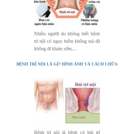
Nhiều người do không biết bệnh
trĩ nội có nguy hiểm không mà đã
không đi khám sớm,...
BỆNH TRĨ NỘI LÀ GÌ? HÌNH ẢNH VÀ CÁCH CHỮA
Bệnh trĩ nội là bệnh có búi trĩ