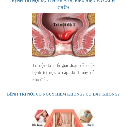
BỆNH TRĨ NỘI ĐỘ 1: HÌNH ẢNH, BIỂU HIỆN VÀ CÁCH
CHỮA
Trĩ nội độ 1 là giai đoạn đầu của
bệnh trĩ nội, ở cấp độ 1 này rất
khó để...
BỆNH TRĨ NỘI CÓ NGUY HIỂM KHÔNG? CÓ ĐAU KHÔNG?