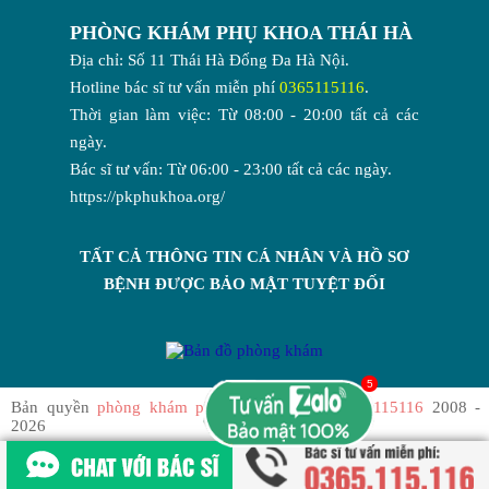
PHÒNG KHÁM PHỤ KHOA THÁI HÀ
Địa chỉ: Số 11 Thái Hà Đống Đa Hà Nội.
Hotline bác sĩ tư vấn miễn phí
0365115116
.
Thời gian làm việc: Từ 08:00 - 20:00 tất cả các
ngày.
Bác sĩ tư vấn: Từ 06:00 - 23:00 tất cả các ngày.
https://pkphukhoa.org/
TẤT CẢ THÔNG TIN CÁ NHÂN VÀ HỒ SƠ
BỆNH ĐƯỢC BẢO MẬT TUYỆT ĐỐI
Bản quyền
phòng khám phụ khoa Thái Hà 0365115116
2008 -
2026